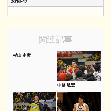
2016-17
━
関連記事
杉山 史彦
中務 敏宏