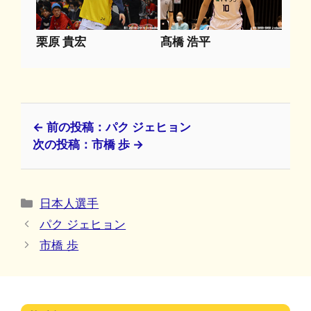
栗原 貴宏
髙橋 浩平
← 前の投稿：パク ジェヒョン
次の投稿：市橋 歩 →
カ
日本人選手
テ
パク ジェヒョン
ゴ
市橋 歩
リ
ー