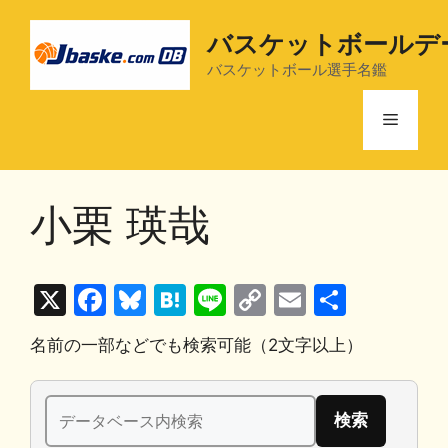
コ
ン
バスケットボールデ
テ
バスケットボール選手名鑑
ン
ツ
メ
へ
ス
ニ
キ
小栗 瑛哉
ッ
プ
ュ
X
F
Bl
H
Li
C
E
共
ー
a
u
at
n
o
m
有
名前の一部などでも検索可能（2文字以上）
c
e
e
e
p
ai
e
s
n
y
l
検
b
k
a
Li
索: