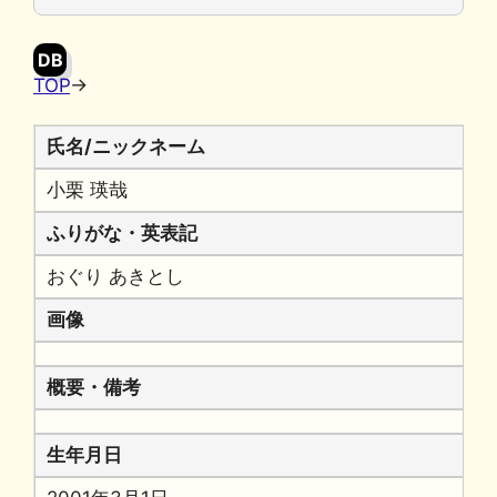
o
y
n
o
k
DB
k
TOP
→
氏名/ニックネーム
小栗 瑛哉
ふりがな・英表記
おぐり あきとし
画像
概要・備考
生年月日