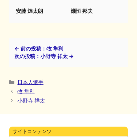
安藤 煌太朗
瀬恒 邦夫
← 前の投稿：牧 隼利
次の投稿：小野寺 祥太 →
カ
日本人選手
テ
牧 隼利
ゴ
小野寺 祥太
リ
ー
サイトコンテンツ