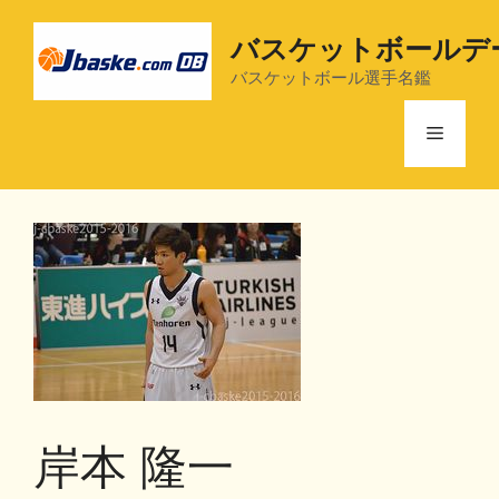
コ
ン
バスケットボールデ
テ
バスケットボール選手名鑑
ン
ツ
メ
へ
ス
ニ
キ
ッ
プ
ュ
ー
岸本 隆一