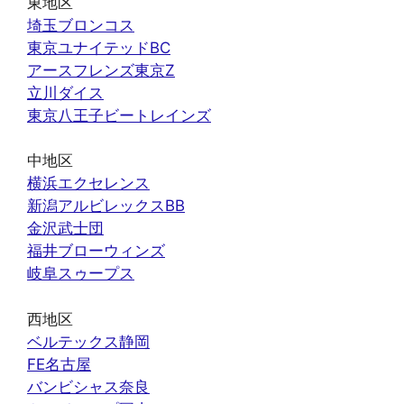
東地区
埼玉ブロンコス
東京ユナイテッドBC
アースフレンズ東京Z
立川ダイス
東京八王子ビートレインズ
中地区
横浜エクセレンス
新潟アルビレックスBB
金沢武士団
福井ブローウィンズ
岐阜スゥープス
西地区
ベルテックス静岡
FE名古屋
バンビシャス奈良