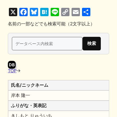
X
F
Bl
H
Li
C
E
共
a
u
at
n
o
m
有
名前の一部などでも検索可能（2文字以上）
c
e
e
e
p
ai
e
s
n
y
l
検
b
k
a
Li
索:
o
y
n
o
k
DB
k
TOP
→
氏名/ニックネーム
岸本 隆一
ふりがな・英表記
きしもと りゅういち