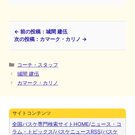
← 前の投稿：城間 建伍
次の投稿：カマーク・カリノ →
カ
コーチ・スタッフ
テ
城間 建伍
ゴ
カマーク・カリノ
リ
ー
サイトコンテンツ
全国バスケ専門検索サイトHOME
/
ニュース・コ
ラム・トピックス
/
バスケニュースRSS
/
バスケ