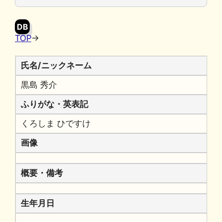
o
y
n
o
k
DB
k
TOP
→
氏名/ニックネーム
黒島 秀介
ふりがな・英表記
くろしま ひですけ
画像
概要・備考
生年月日