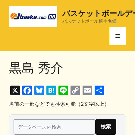
コ
ン
バスケットボールデ
テ
バスケットボール選手名鑑
ン
ツ
メ
へ
ス
ニ
キ
黒島 秀介
ッ
プ
ュ
X
F
Bl
H
Li
C
E
共
ー
a
u
at
n
o
m
有
名前の一部などでも検索可能（2文字以上）
c
e
e
e
p
ai
e
s
n
y
l
検
b
k
a
Li
索: