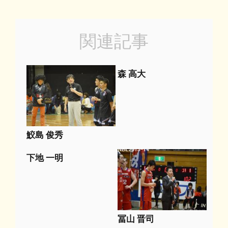
関連記事
森 高大
鮫島 俊秀
下地 一明
冨山 晋司