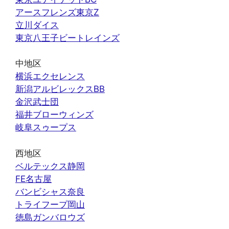
アースフレンズ東京Z
立川ダイス
東京八王子ビートレインズ
中地区
横浜エクセレンス
新潟アルビレックスBB
金沢武士団
福井ブローウィンズ
岐阜スゥープス
西地区
ベルテックス静岡
FE名古屋
バンビシャス奈良
トライフープ岡山
徳島ガンバロウズ