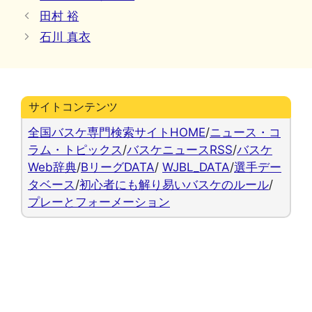
テ
田村 裕
ゴ
石川 真衣
リ
ー
サイトコンテンツ
全国バスケ専門検索サイトHOME
/
ニュース・コ
ラム・トピックス
/
バスケニュースRSS
/
バスケ
Web辞典
/
BリーグDATA
/
WJBL_DATA
/
選手デー
タベース
/
初心者にも解り易いバスケのルール
/
プレーとフォーメーション