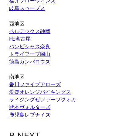
福井ブローウィンズ
岐阜スゥープス
西地区
ベルテックス静岡
FE名古屋
バンビシャス奈良
トライフープ岡山
徳島ガンバロウズ
南地区
香川ファイブアローズ
愛媛オレンジバイキングス
ライジングゼファーフクオカ
熊本ヴォルターズ
鹿児島レブナイズ
B.NEXT