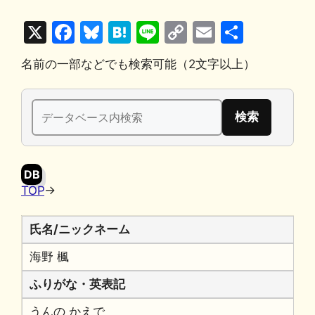
X
F
Bl
H
Li
C
E
共
a
u
at
n
o
m
有
名前の一部などでも検索可能（2文字以上）
c
e
e
e
p
ai
e
s
n
y
l
検
b
k
a
Li
索:
o
y
n
o
k
DB
k
TOP
→
氏名/ニックネーム
海野 楓
ふりがな・英表記
うんの かえで