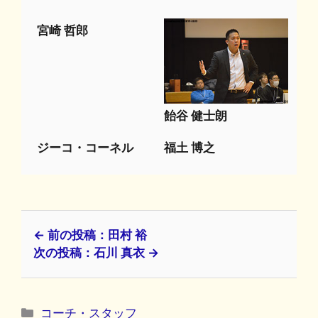
宮崎 哲郎
飴谷 健士朗
ジーコ・コーネル
福土 博之
← 前の投稿：田村 裕
次の投稿：石川 真衣 →
カ
コーチ・スタッフ