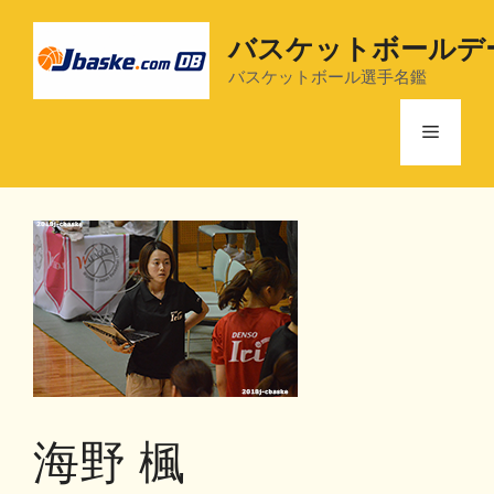
コ
ン
バスケットボールデ
テ
バスケットボール選手名鑑
ン
ツ
メ
へ
ス
ニ
キ
ッ
プ
ュ
ー
海野 楓