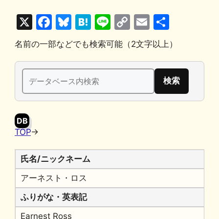
X
F
Bl
H
Li
C
E
共
a
u
at
n
o
m
有
名前の一部などでも検索可能（2文字以上）
c
e
e
e
p
ai
e
s
n
y
l
検
b
k
a
Li
索:
o
y
n
o
k
DB
k
TOP
→
氏名/ニックネーム
アーネスト・ロス
ふりがな・英表記
Earnest Ross