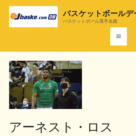
コ
ン
バスケットボールデ
テ
バスケットボール選手名鑑
ン
ツ
メ
へ
ス
ニ
キ
ッ
プ
ュ
ー
アーネスト・ロス