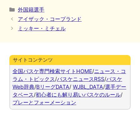
カ
外国籍選手
テ
アイザック・コープランド
ゴ
ミッキー・ミチェル
リ
ー
サイトコンテンツ
全国バスケ専門検索サイトHOME
/
ニュース・コ
ラム・トピックス
/
バスケニュースRSS
/
バスケ
Web辞典
/
BリーグDATA
/
WJBL_DATA
/
選手デー
タベース
/
初心者にも解り易いバスケのルール
/
プレーとフォーメーション