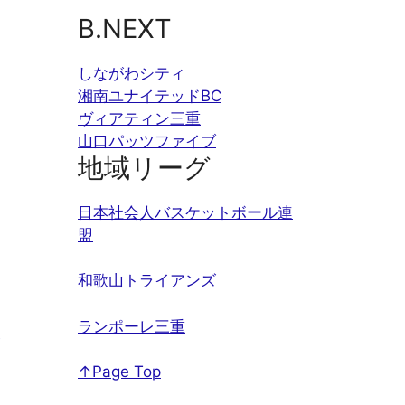
B.NEXT
しながわシティ
湘南ユナイテッドBC
ヴィアティン三重
山口パッツファイブ
地域リーグ
日本社会人バスケットボール連
盟
和歌山トライアンズ
ランポーレ三重
↑Page Top