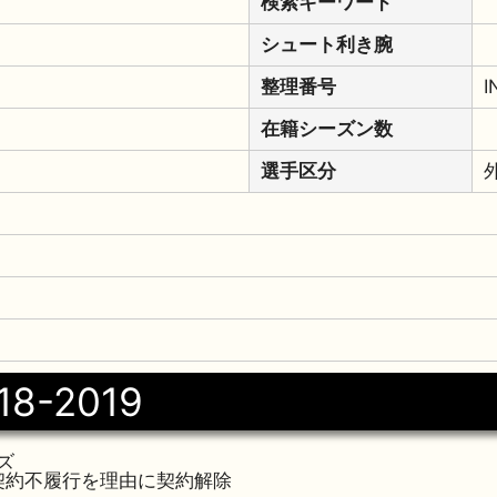
検索キーワード
シュート利き腕
整理番号
I
在籍シーズン数
選手区分
18-2019
ズ
日契約不履行を理由に契約解除