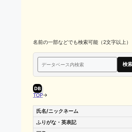
k
名前の一部などでも検索可能（2文字以上）
検
索:
DB
TOP
→
氏名/ニックネーム
ふりがな・英表記