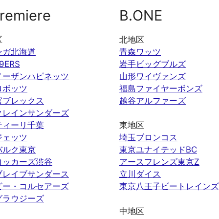
remiere
B.ONE
区
北地区
ンガ北海道
青森ワッツ
9ERS
岩手ビッグブルズ
ノーザンハピネッツ
山形ワイヴァンズ
ロボッツ
福島ファイヤーボンズ
宮ブレックス
越谷アルファーズ
クレインサンダーズ
ティーリ千葉
東地区
ジェッツ
埼玉ブロンコス
バルク東京
東京ユナイテッドBC
ロッカーズ渋谷
アースフレンズ東京Z
ブレイブサンダース
立川ダイス
ビー・コルセアーズ
東京八王子ビートレインズ
グラウジーズ
中地区