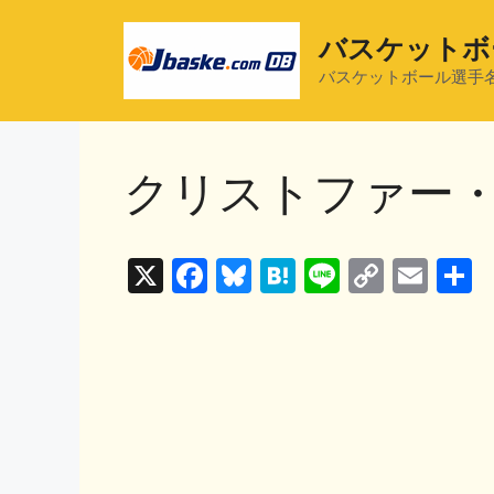
コ
ン
バスケットボ
テ
バスケットボール選手
ン
ツ
へ
クリストファー
ス
キ
ッ
プ
X
F
Bl
H
Li
C
E
a
u
at
n
o
m
c
e
e
e
p
ai
e
s
n
y
l
b
k
a
Li
o
y
n
o
k