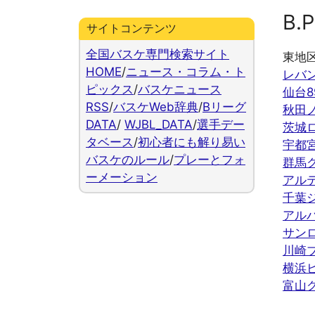
B.P
サイトコンテンツ
全国バスケ専門検索サイト
東地
HOME
/
ニュース・コラム・ト
レバ
ピックス
/
バスケニュース
仙台8
RSS
/
バスケWeb辞典
/
Bリーグ
秋田
DATA
/
WJBL_DATA
/
選手デー
茨城
タベース
/
初心者にも解り易い
宇都
バスケのルール
/
プレーとフォ
群馬
ーメーション
アル
千葉
アル
サン
川崎
横浜
富山