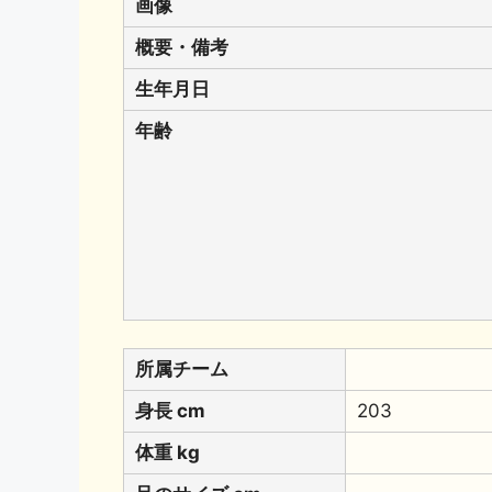
画像
概要・備考
生年月日
年齢
所属チーム
身長 cm
203
体重 kg