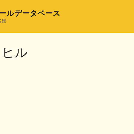
ールデータベース
名鑑
・ヒル
共
有