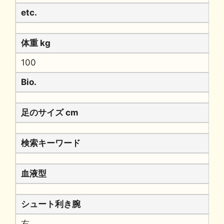
etc.
体重 kg
100
Bio.
足のサイズ cm
検索キーワード
血液型
シュート利き腕
右