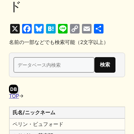
ド
X
F
Bl
H
Li
C
E
共
a
u
at
n
o
m
有
名前の一部などでも検索可能（2文字以上）
c
e
e
e
p
ai
e
s
n
y
l
検
b
k
a
Li
索:
o
y
n
o
k
DB
k
TOP
→
氏名/ニックネーム
ペリン・ビュフォード