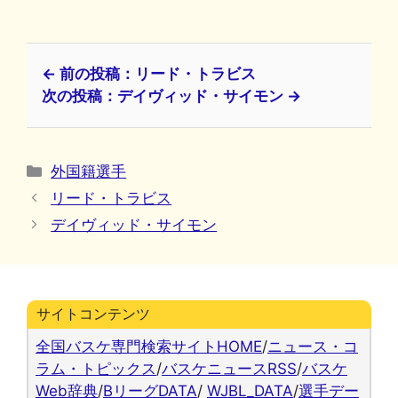
← 前の投稿：リード・トラビス
次の投稿：デイヴィッド・サイモン →
カ
外国籍選手
テ
リード・トラビス
ゴ
デイヴィッド・サイモン
リ
ー
サイトコンテンツ
全国バスケ専門検索サイトHOME
/
ニュース・コ
ラム・トピックス
/
バスケニュースRSS
/
バスケ
Web辞典
/
BリーグDATA
/
WJBL_DATA
/
選手デー