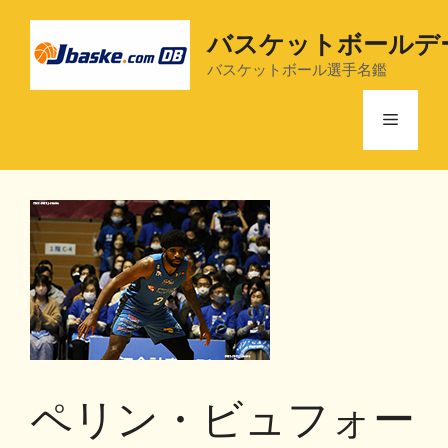
コ
ン
バスケットボールデ
テ
バスケットボール選手名鑑
ン
ツ
メ
へ
ス
ニ
キ
ッ
プ
ュ
ー
ペリン・ビュフォー