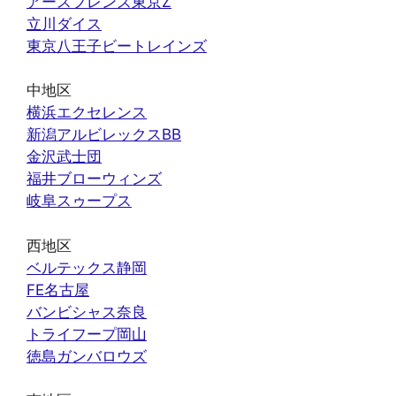
アースフレンズ東京Z
立川ダイス
東京八王子ビートレインズ
中地区
横浜エクセレンス
新潟アルビレックスBB
金沢武士団
福井ブローウィンズ
岐阜スゥープス
西地区
ベルテックス静岡
FE名古屋
バンビシャス奈良
トライフープ岡山
徳島ガンバロウズ