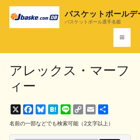
コ
ン
バスケットボールデ
テ
バスケットボール選手名鑑
ン
ツ
メ
へ
ス
ニ
キ
アレックス・マーフ
ッ
プ
ュ
ィー
ー
X
F
Bl
H
Li
C
E
共
a
u
at
n
o
m
有
名前の一部などでも検索可能（2文字以上）
c
e
e
e
p
ai
e
s
n
y
l