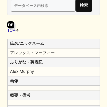
検
b
k
a
Li
索:
o
y
n
o
k
DB
k
TOP
→
氏名/ニックネーム
アレックス・マーフィー
ふりがな・英表記
Alex Murphy
画像
概要・備考