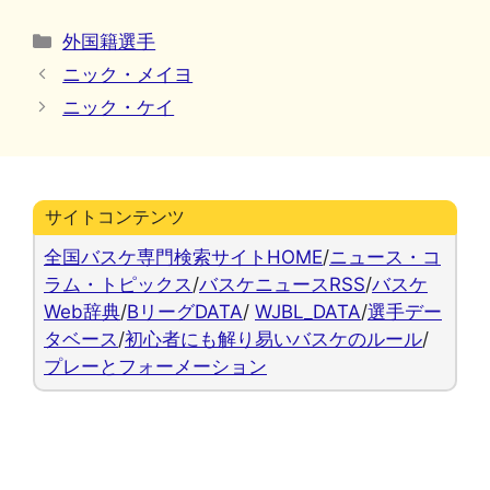
カ
外国籍選手
テ
ニック・メイヨ
ゴ
ニック・ケイ
リ
ー
サイトコンテンツ
全国バスケ専門検索サイトHOME
/
ニュース・コ
ラム・トピックス
/
バスケニュースRSS
/
バスケ
Web辞典
/
BリーグDATA
/
WJBL_DATA
/
選手デー
タベース
/
初心者にも解り易いバスケのルール
/
プレーとフォーメーション