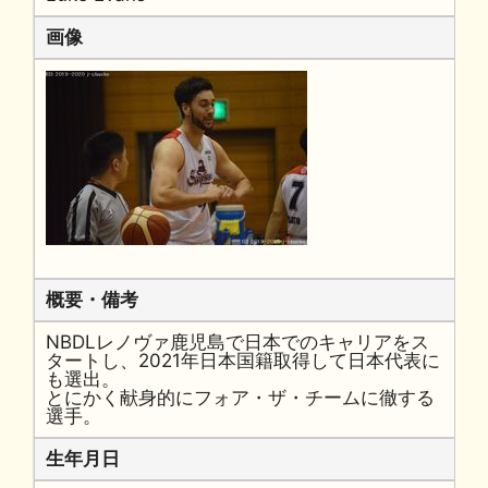
画像
概要・備考
NBDLレノヴァ鹿児島で日本でのキャリアをス
タートし、2021年日本国籍取得して日本代表に
も選出。
とにかく献身的にフォア・ザ・チームに徹する
選手。
生年月日