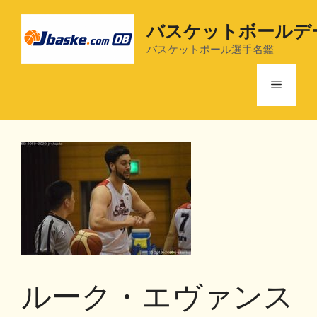
コ
ン
バスケットボールデ
テ
バスケットボール選手名鑑
ン
ツ
メ
へ
ス
ニ
キ
ッ
プ
ュ
ー
ルーク・エヴァンス