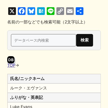
X
F
Bl
H
Li
C
E
共
a
u
at
n
o
m
有
名前の一部などでも検索可能（2文字以上）
c
e
e
e
p
ai
e
s
n
y
l
検
b
k
a
Li
索:
o
y
n
o
k
DB
k
TOP
→
氏名/ニックネーム
ルーク・エヴァンス
ふりがな・英表記
Luke Evans