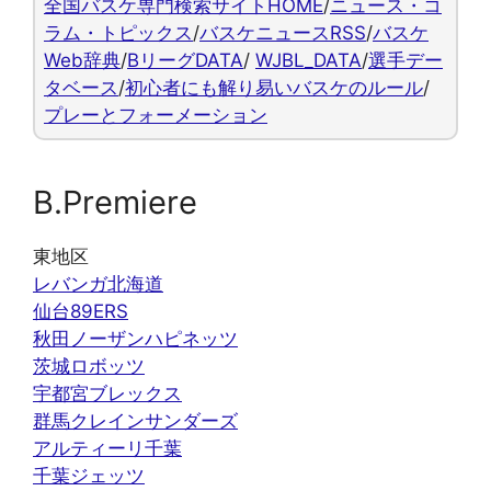
全国バスケ専門検索サイトHOME
/
ニュース・コ
ラム・トピックス
/
バスケニュースRSS
/
バスケ
Web辞典
/
BリーグDATA
/
WJBL_DATA
/
選手デー
タベース
/
初心者にも解り易いバスケのルール
/
プレーとフォーメーション
B.Premiere
東地区
レバンガ北海道
仙台89ERS
秋田ノーザンハピネッツ
茨城ロボッツ
宇都宮ブレックス
群馬クレインサンダーズ
アルティーリ千葉
千葉ジェッツ