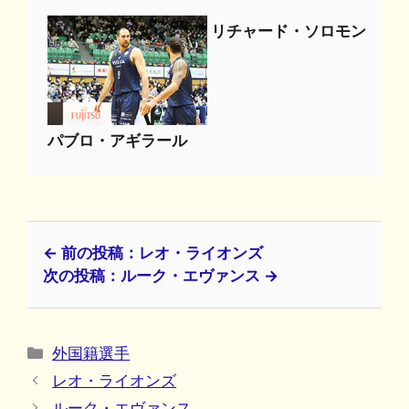
リチャード・ソロモン
パブロ・アギラール
← 前の投稿：レオ・ライオンズ
次の投稿：ルーク・エヴァンス →
カ
外国籍選手
テ
レオ・ライオンズ
ゴ
ルーク・エヴァンス