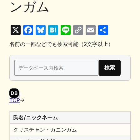
ンガム
X
F
Bl
H
Li
C
E
共
a
u
at
n
o
m
有
名前の一部などでも検索可能（2文字以上）
c
e
e
e
p
ai
e
s
n
y
l
検
b
k
a
Li
索:
o
y
n
o
k
DB
k
TOP
→
氏名/ニックネーム
クリスチャン・カニンガム