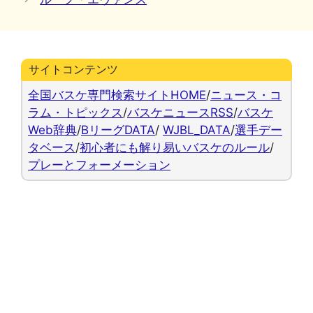
リ
ー
サイトコンテンツ
全国バスケ専門検索サイトHOME
/
ニュース・コ
ラム・トピックス
/
バスケニュースRSS
/
バスケ
Web辞典
/
BリーグDATA
/
WJBL_DATA
/
選手デー
タベース
/
初心者にも解り易いバスケのルール
/
プレーとフォーメーション