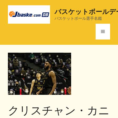
コ
ン
バスケットボールデ
テ
バスケットボール選手名鑑
ン
ツ
メ
へ
ス
ニ
キ
ッ
プ
ュ
ー
クリスチャン・カニ