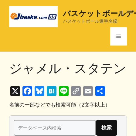
コ
ン
バスケットボールデ
テ
バスケットボール選手名鑑
ン
ツ
メ
へ
ス
ニ
キ
ジャメル・スタテン
ッ
プ
ュ
X
F
Bl
H
Li
C
E
共
ー
a
u
at
n
o
m
有
名前の一部などでも検索可能（2文字以上）
c
e
e
e
p
ai
e
s
n
y
l
検
b
k
a
Li
索: