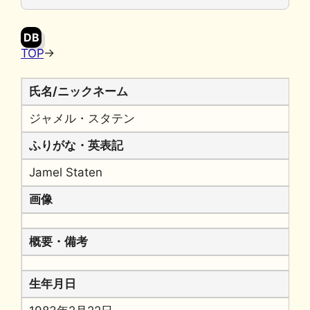
o
y
n
o
k
DB
k
TOP
→
氏名/ニックネーム
ジャメル・スタテン
ふりがな・英表記
Jamel Staten
画像
概要・備考
生年月日