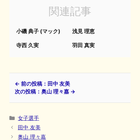
関連記事
小磯 典子 (マック)
浅見 理恵
寺西 久実
羽田 真実
← 前の投稿：田中 友美
次の投稿：奥山 理々嘉 →
カ
女子選手
テ
田中 友美
ゴ
奥山 理々嘉