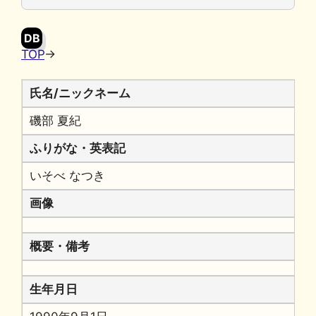
o
y
n
o
k
DB
k
TOP
→
氏名/ニックネーム
磯部 夏紀
ふりがな・英表記
いそべ なつき
画像
概要・備考
生年月日