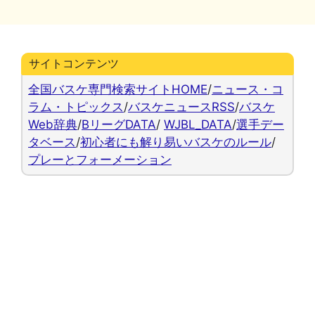
リ
ー
サイトコンテンツ
全国バスケ専門検索サイトHOME
/
ニュース・コ
ラム・トピックス
/
バスケニュースRSS
/
バスケ
Web辞典
/
BリーグDATA
/
WJBL_DATA
/
選手デー
タベース
/
初心者にも解り易いバスケのルール
/
プレーとフォーメーション