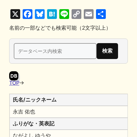
X
F
Bl
H
Li
C
E
共
a
u
at
n
o
m
有
名前の一部などでも検索可能（2文字以上）
c
e
e
e
p
ai
e
s
n
y
l
検
b
k
a
Li
索:
o
y
n
o
k
DB
k
TOP
→
氏名/ニックネーム
永吉 佑也
ふりがな・英表記
ながよし ゆうや