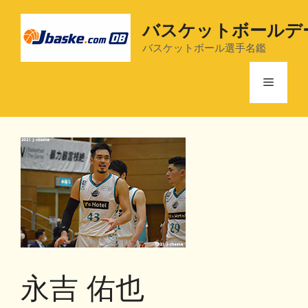
コ
ン
バスケットボールデ
テ
バスケットボール選手名鑑
ン
ツ
メ
へ
ス
ニ
キ
ッ
プ
ュ
ー
永吉 佑也