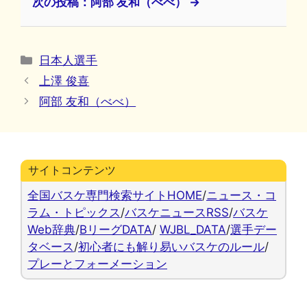
次の投稿：阿部 友和（べべ） →
カ
日本人選手
テ
上澤 俊喜
ゴ
阿部 友和（べべ）
リ
ー
サイトコンテンツ
全国バスケ専門検索サイトHOME
/
ニュース・コ
ラム・トピックス
/
バスケニュースRSS
/
バスケ
Web辞典
/
BリーグDATA
/
WJBL_DATA
/
選手デー
タベース
/
初心者にも解り易いバスケのルール
/
プレーとフォーメーション