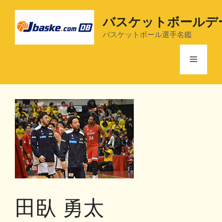
コ
ン
バスケットボールデ
テ
バスケットボール選手名鑑
ン
ツ
メ
へ
ス
ニ
キ
ッ
プ
ュ
ー
田臥 勇太