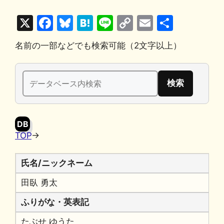
X
F
Bl
H
Li
C
E
共
a
u
at
n
o
m
有
名前の一部などでも検索可能（2文字以上）
c
e
e
e
p
ai
e
s
n
y
l
検
b
k
a
Li
索:
o
y
n
o
k
DB
k
TOP
→
氏名/ニックネーム
田臥 勇太
ふりがな・英表記
たぶせ ゆうた