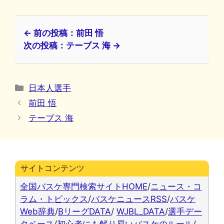
← 前の投稿：前田 悟
次の投稿：テーブス 海 →
カ
日本人選手
テ
前田 悟
ゴ
テーブス 海
リ
ー
サイトコンテンツ
全国バスケ専門検索サイトHOME
/
ニュース・コ
ラム・トピックス
/
バスケニュースRSS
/
バスケ
Web辞典
/
BリーグDATA
/
WJBL_DATA
/
選手デー
タベース
/
初心者にも解り易いバスケのルール
/