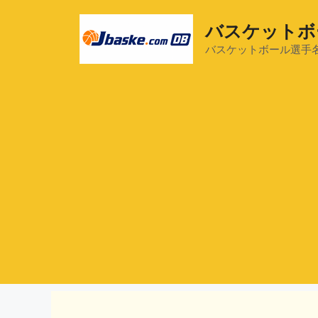
コ
ン
バスケットボ
テ
バスケットボール選手
ン
ツ
へ
ス
キ
ッ
プ