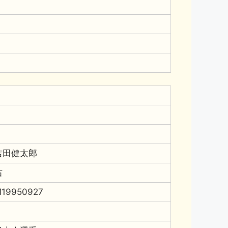
吉田健太郎
右
19950927