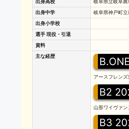
出身高校
岐阜県立岐阜農
出身中学
岐阜県神戸町立
出身小学校
選手 現役・引退
資料
主な経歴
B.ONE
アースフレンズ
B2 20
山形ワイヴァンズ
B3 20