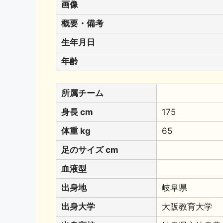
画像
概要・備考
生年月日
年齢
所属チーム
身長 cm
175
体重 kg
65
足のサイズ cm
血液型
出身地
岐阜県
出身大学
大阪教育大学