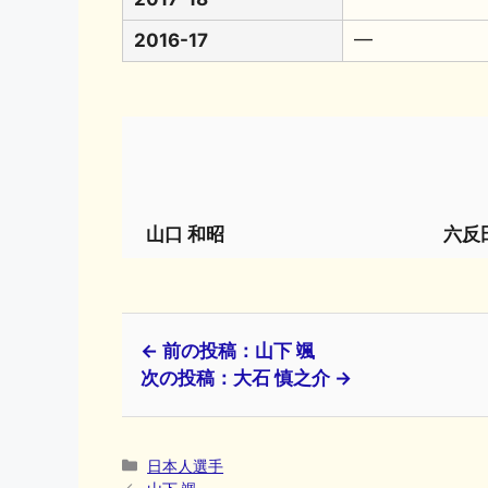
2016-17
━
山口 和昭
六反
← 前の投稿：山下 颯
次の投稿：大石 慎之介 →
カ
日本人選手
テ