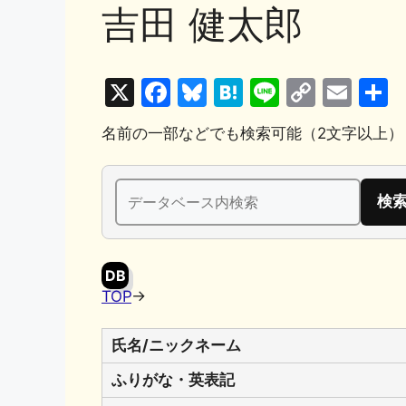
吉田 健太郎
X
F
Bl
H
Li
C
E
a
u
at
n
o
m
名前の一部などでも検索可能（2文字以上）
c
e
e
e
p
ai
e
s
n
y
l
検
b
k
a
Li
索:
o
y
n
o
k
DB
k
TOP
→
氏名/ニックネーム
ふりがな・英表記