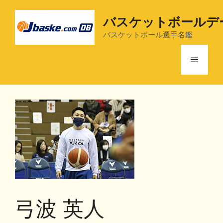
コ
ン
バスケットボールデ
テ
バスケットボール選手名鑑
ン
ツ
メ
へ
ス
ニ
キ
ッ
プ
ュ
ー
弓波 英人