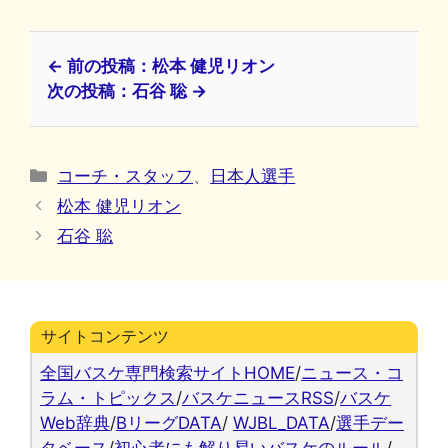
← 前の投稿：松本 健児リオン
次の投稿：石谷 聡 →
カ
コーチ・スタッフ
、
日本人選手
テ
松本 健児リオン
ゴ
石谷 聡
リ
ー
サイトコンテンツ
全国バスケ専門検索サイトHOME
/
ニュース・コ
ラム・トピックス
/
バスケニュースRSS
/
バスケ
Web辞典
/
BリーグDATA
/
WJBL_DATA
/
選手デー
タベース
/
初心者にも解り易いバスケのルール
/