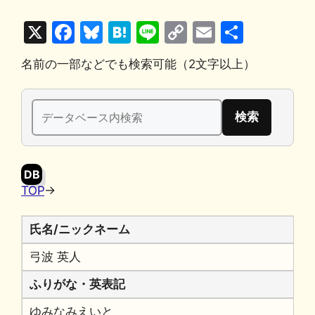
X
F
Bl
H
Li
C
E
共
a
u
at
n
o
m
有
名前の一部などでも検索可能（2文字以上）
c
e
e
e
p
ai
e
s
n
y
l
検
b
k
a
Li
索:
o
y
n
o
k
DB
k
TOP
→
氏名/ニックネーム
弓波 英人
ふりがな・英表記
ゆみなみえいと