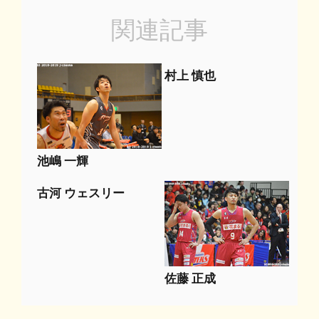
関連記事
村上 慎也
池嶋 一輝
古河 ウェスリー
佐藤 正成