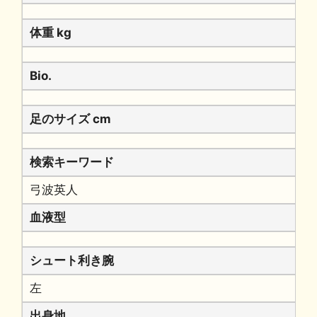
体重 kg
Bio.
足のサイズ cm
検索キーワード
弓波英人
血液型
シュート利き腕
左
出身地