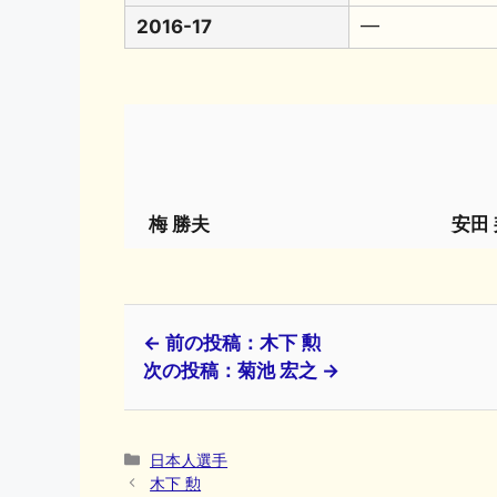
2016-17
━
梅 勝夫
安田
← 前の投稿：木下 勲
次の投稿：菊池 宏之 →
カ
日本人選手
テ
木下 勲