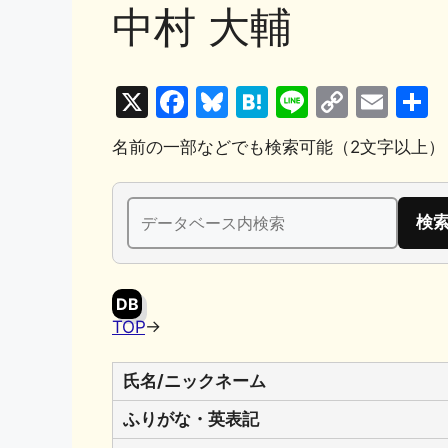
中村 大輔
X
F
Bl
H
Li
C
E
a
u
at
n
o
m
名前の一部などでも検索可能（2文字以上）
c
e
e
e
p
ai
e
s
n
y
l
検
b
k
a
Li
索:
o
y
n
o
k
DB
k
TOP
→
氏名/ニックネーム
ふりがな・英表記