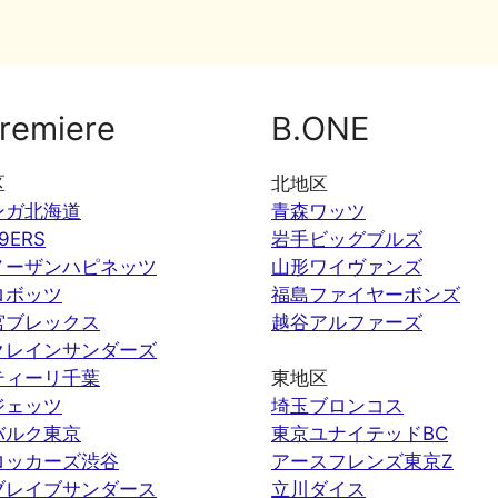
remiere
B.ONE
区
北地区
ンガ北海道
青森ワッツ
9ERS
岩手ビッグブルズ
ノーザンハピネッツ
山形ワイヴァンズ
ロボッツ
福島ファイヤーボンズ
宮ブレックス
越谷アルファーズ
クレインサンダーズ
ティーリ千葉
東地区
ジェッツ
埼玉ブロンコス
バルク東京
東京ユナイテッドBC
ロッカーズ渋谷
アースフレンズ東京Z
ブレイブサンダース
立川ダイス