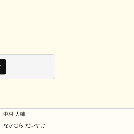
共
有
中村 大輔
なかむら だいすけ