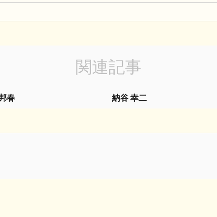
関連記事
 邦春
納谷 幸二