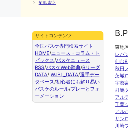
ゴ
菊池 宏之
リ
ー
B.P
サイトコンテンツ
全国バスケ専門検索サイト
東地
HOME
/
ニュース・コラム・ト
レバ
ピックス
/
バスケニュース
仙台8
RSS
/
バスケWeb辞典
/
Bリーグ
秋田
DATA
/
WJBL_DATA
/
選手デー
茨城
タベース
/
初心者にも解り易い
宇都
バスケのルール
/
プレーとフォ
群馬
ーメーション
アル
千葉
アル
サン
川崎