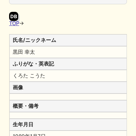
o
y
n
o
k
DB
k
TOP
→
氏名/ニックネーム
黒田 幸太
ふりがな・英表記
くろた こうた
画像
概要・備考
生年月日