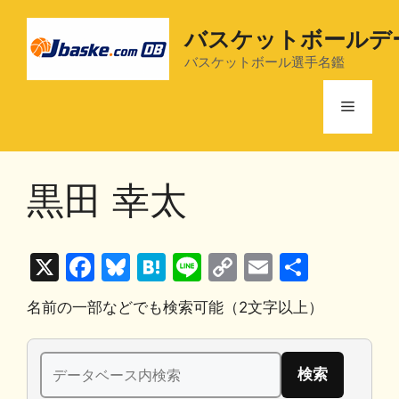
コ
ン
バスケットボールデ
テ
バスケットボール選手名鑑
ン
ツ
メ
へ
ス
ニ
キ
黒田 幸太
ッ
プ
ュ
X
F
Bl
H
Li
C
E
共
ー
a
u
at
n
o
m
有
名前の一部などでも検索可能（2文字以上）
c
e
e
e
p
ai
e
s
n
y
l
検
b
k
a
Li
索: