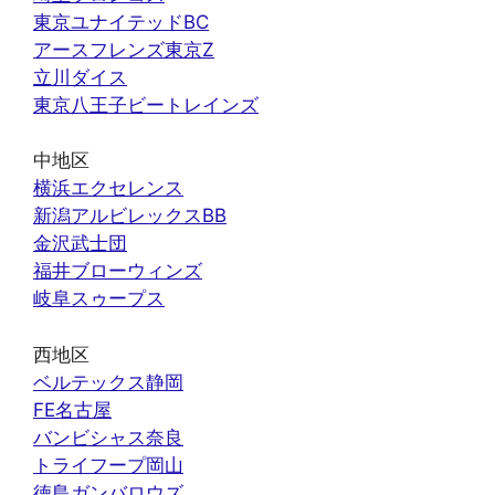
東京ユナイテッドBC
アースフレンズ東京Z
立川ダイス
東京八王子ビートレインズ
中地区
横浜エクセレンス
新潟アルビレックスBB
金沢武士団
福井ブローウィンズ
岐阜スゥープス
西地区
ベルテックス静岡
FE名古屋
バンビシャス奈良
トライフープ岡山
徳島ガンバロウズ