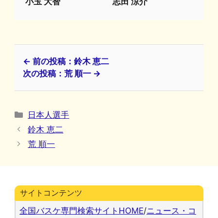
小玉 大智
志田 涼介
← 前の投稿：鈴木 恵二
次の投稿：荒 順一 →
カ
日本人選手
テ
鈴木 恵二
ゴ
荒 順一
リ
ー
サイトコンテンツ
全国バスケ専門検索サイトHOME
/
ニュース・コ