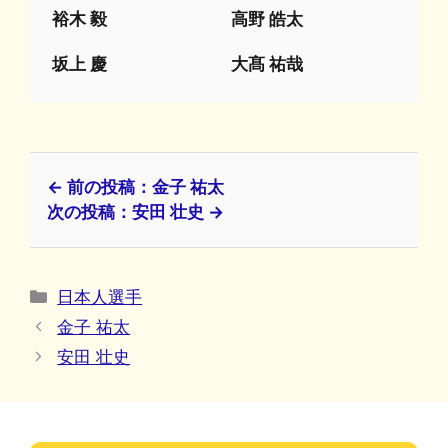
裕木 毅
高野 皓太
坂上 慶
大髙 祐哉
← 前の投稿：金子 祐太
次の投稿：安田 壮史 →
カ
日本人選手
テ
金子 祐太
ゴ
安田 壮史
リ
ー