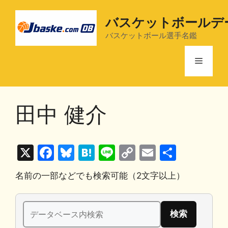
コ
ン
バスケットボールデ
テ
バスケットボール選手名鑑
ン
ツ
メ
へ
ス
ニ
キ
田中 健介
ッ
プ
ュ
X
F
Bl
H
Li
C
E
共
ー
a
u
at
n
o
m
有
名前の一部などでも検索可能（2文字以上）
c
e
e
e
p
ai
e
s
n
y
l
検
b
k
a
Li
索: