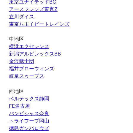
東京ユナイテッドBC
アースフレンズ東京Z
立川ダイス
東京八王子ビートレインズ
中地区
横浜エクセレンス
新潟アルビレックスBB
金沢武士団
福井ブローウィンズ
岐阜スゥープス
西地区
ベルテックス静岡
FE名古屋
バンビシャス奈良
トライフープ岡山
徳島ガンバロウズ