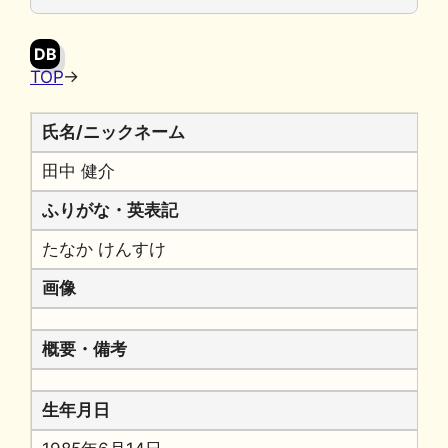
o
y
n
o
k
DB
k
TOP
→
氏名/ニックネーム
田中 健介
ふりがな・英表記
たなか けんすけ
画像
概要・備考
生年月日