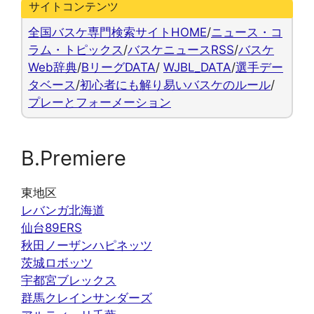
サイトコンテンツ
全国バスケ専門検索サイトHOME
/
ニュース・コ
ラム・トピックス
/
バスケニュースRSS
/
バスケ
Web辞典
/
BリーグDATA
/
WJBL_DATA
/
選手デー
タベース
/
初心者にも解り易いバスケのルール
/
プレーとフォーメーション
B.Premiere
東地区
レバンガ北海道
仙台89ERS
秋田ノーザンハピネッツ
茨城ロボッツ
宇都宮ブレックス
群馬クレインサンダーズ