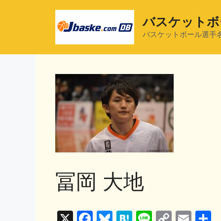
コ
ン
バスケットボ
テ
バスケットボール選手
ン
ツ
へ
ス
キ
ッ
プ
冨岡 大地
X
F
Bl
H
Li
C
E