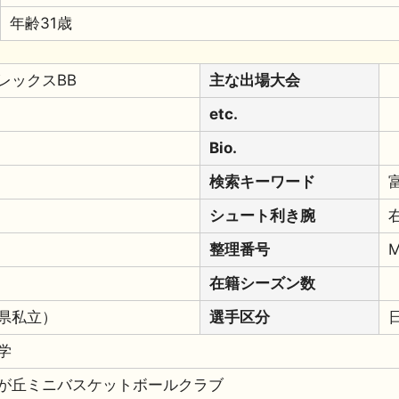
年齢31歳
レックスBB
主な出場大会
etc.
Bio.
検索キーワード
シュート利き腕
整理番号
M
在籍シーズン数
県私立）
選手区分
学
が丘ミニバスケットボールクラブ