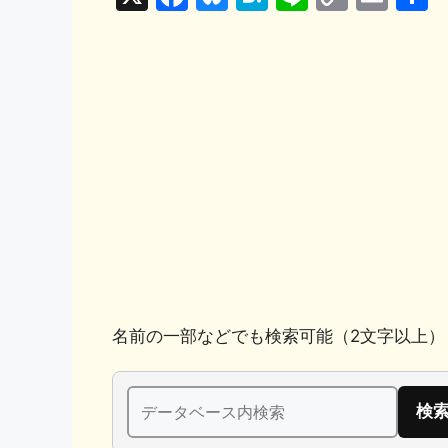
a
u
at
n
o
m
c
e
e
e
p
ai
e
s
n
y
l
b
k
a
Li
o
y
n
o
k
k
名前の一部などでも検索可能（2文字以上）
検
索: