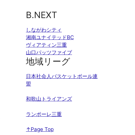
B.NEXT
しながわシティ
湘南ユナイテッドBC
ヴィアティン三重
山口パッツファイブ
地域リーグ
日本社会人バスケットボール連
盟
和歌山トライアンズ
ランポーレ三重
↑Page Top