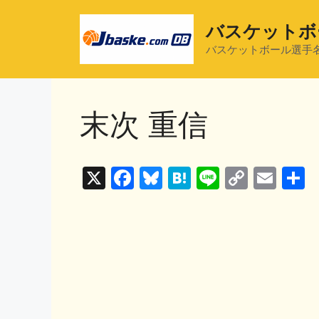
コ
ン
バスケットボ
テ
バスケットボール選手
ン
ツ
へ
末次 重信
ス
キ
ッ
プ
X
F
Bl
H
Li
C
E
a
u
at
n
o
m
c
e
e
e
p
ai
e
s
n
y
l
b
k
a
Li
o
y
n
o
k