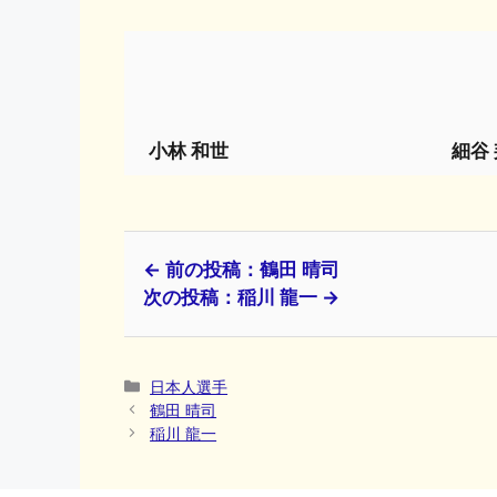
小林 和世
細谷
← 前の投稿：鶴田 晴司
次の投稿：稲川 龍一 →
カ
日本人選手
テ
鶴田 晴司
ゴ
稲川 龍一
リ
ー