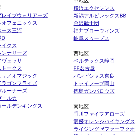
中地区
区
横浜エクセレンス
ブレイブウォリアーズ
新潟アルビレックスBB
ネオフェニックス
金沢武士団
ホース三河
福井ブローウィンズ
屋D
岐阜スゥープス
レイクス
ハンナリーズ
西地区
エヴェッサ
ベルテックス静岡
ストークス
FE名古屋
スサノオマジック
バンビシャス奈良
ドラゴンフライズ
トライフープ岡山
バルーナーズ
徳島ガンバロウズ
ヴェルカ
ゴールデンキングス
南地区
香川ファイブアローズ
愛媛オレンジバイキングス
ライジングゼファーフクオ