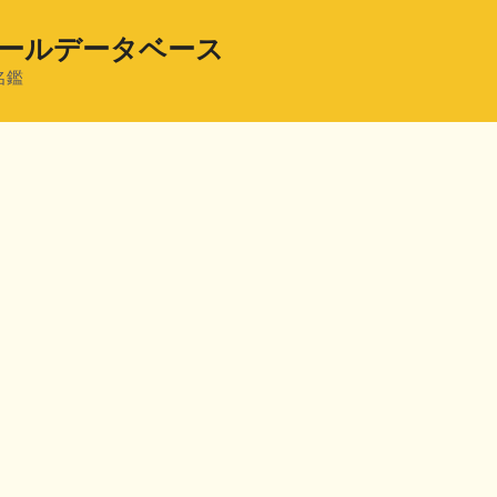
ールデータベース
名鑑
共
有