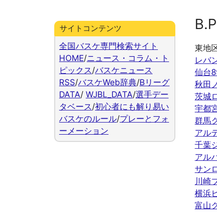
B.P
サイトコンテンツ
全国バスケ専門検索サイト
東地
HOME
/
ニュース・コラム・ト
レバ
ピックス
/
バスケニュース
仙台8
RSS
/
バスケWeb辞典
/
Bリーグ
秋田
DATA
/
WJBL_DATA
/
選手デー
茨城
タベース
/
初心者にも解り易い
宇都
バスケのルール
/
プレーとフォ
群馬
ーメーション
アル
千葉
アル
サン
川崎
横浜
富山