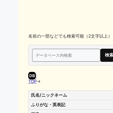
k
名前の一部などでも検索可能（2文字以上）
検
索:
DB
TOP
→
氏名/ニックネーム
ふりがな・英表記