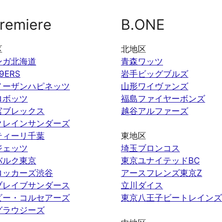
remiere
B.ONE
区
北地区
ンガ北海道
青森ワッツ
9ERS
岩手ビッグブルズ
ノーザンハピネッツ
山形ワイヴァンズ
ロボッツ
福島ファイヤーボンズ
宮ブレックス
越谷アルファーズ
クレインサンダーズ
ティーリ千葉
東地区
ジェッツ
埼玉ブロンコス
バルク東京
東京ユナイテッドBC
ロッカーズ渋谷
アースフレンズ東京Z
ブレイブサンダース
立川ダイス
ビー・コルセアーズ
東京八王子ビートレインズ
グラウジーズ