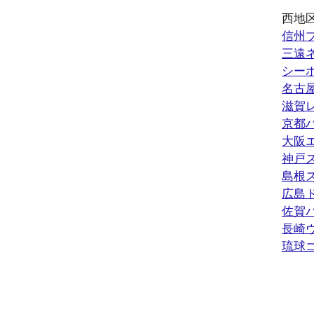
西地
信州
三遠
シー
名古
滋賀
京都
大阪
神戸
島根
広島
佐賀
長崎
琉球