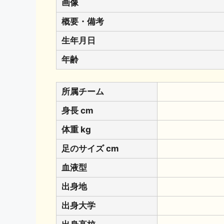
画像
概要・備考
生年月日
年齢
所属チーム
身長 cm
体重 kg
足のサイズ cm
血液型
出身地
出身大学