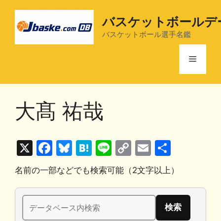
コ
ン
バスケットボールデ
テ
バスケットボール選手名鑑
ン
ツ
メ
へ
ス
ニ
キ
大髙 祐哉
ッ
プ
ュ
X
F
Bl
H
Li
C
E
共
ー
a
u
at
n
o
m
有
名前の一部などでも検索可能（2文字以上）
c
e
e
e
p
ai
e
s
n
y
l
検
b
k
a
Li
索: