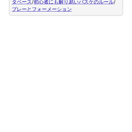
タベース
/
初心者にも解り易いバスケのルール
/
プレーとフォーメーション