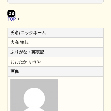
o
y
n
o
k
DB
k
TOP
→
氏名/ニックネーム
大髙 祐哉
ふりがな・英表記
おおたか ゆうや
画像