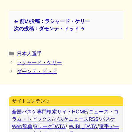
← 前の投稿：ラシャード・ケリー
次の投稿：ダモンテ・ドッド →
カ
日本人選手
テ
ラシャード・ケリー
ゴ
ダモンテ・ドッド
リ
ー
サイトコンテンツ
全国バスケ専門検索サイトHOME
/
ニュース・コ
ラム・トピックス
/
バスケニュースRSS
/
バスケ
Web辞典
/
BリーグDATA
/
WJBL_DATA
/
選手デー