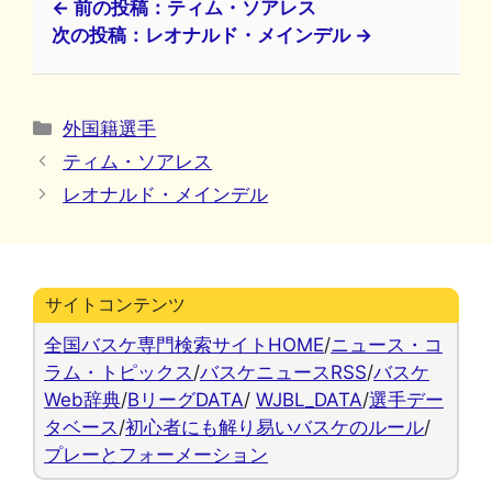
← 前の投稿：ティム・ソアレス
次の投稿：レオナルド・メインデル →
カ
外国籍選手
テ
ティム・ソアレス
ゴ
レオナルド・メインデル
リ
ー
サイトコンテンツ
全国バスケ専門検索サイトHOME
/
ニュース・コ
ラム・トピックス
/
バスケニュースRSS
/
バスケ
Web辞典
/
BリーグDATA
/
WJBL_DATA
/
選手デー
タベース
/
初心者にも解り易いバスケのルール
/
プレーとフォーメーション