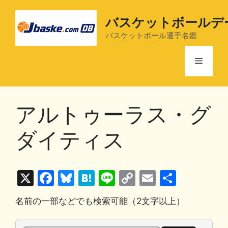
コ
ン
バスケットボールデ
テ
バスケットボール選手名鑑
ン
ツ
メ
へ
ス
ニ
キ
アルトゥーラス・グ
ッ
プ
ュ
ダイティス
ー
X
F
Bl
H
Li
C
E
共
a
u
at
n
o
m
有
名前の一部などでも検索可能（2文字以上）
c
e
e
e
p
ai
e
s
n
y
l