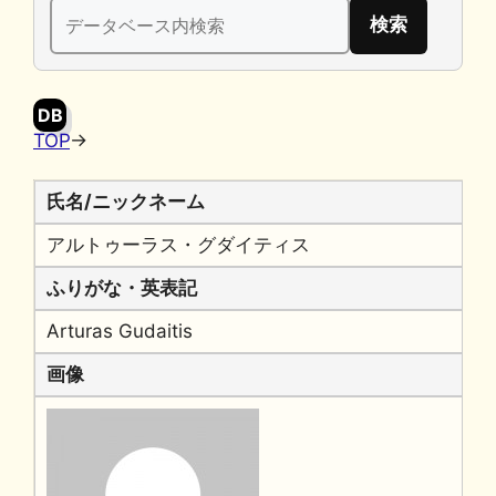
検
b
k
a
Li
索:
o
y
n
o
k
DB
k
TOP
→
氏名/ニックネーム
アルトゥーラス・グダイティス
ふりがな・英表記
Arturas Gudaitis
画像