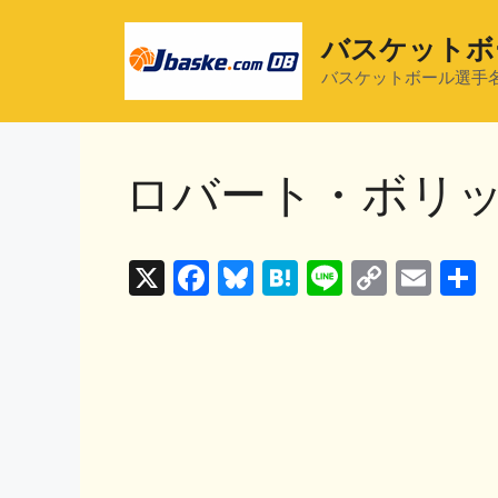
コ
ン
バスケットボ
テ
バスケットボール選手
ン
ツ
へ
ロバート・ボリ
ス
キ
ッ
プ
X
F
Bl
H
Li
C
E
a
u
at
n
o
m
c
e
e
e
p
ai
e
s
n
y
l
b
k
a
Li
o
y
n
o
k