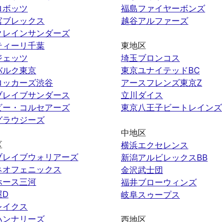
ロボッツ
福島ファイヤーボンズ
宮ブレックス
越谷アルファーズ
クレインサンダーズ
ティーリ千葉
東地区
ジェッツ
埼玉ブロンコス
バルク東京
東京ユナイテッドBC
ロッカーズ渋谷
アースフレンズ東京Z
ブレイブサンダース
立川ダイス
ビー・コルセアーズ
東京八王子ビートレインズ
グラウジーズ
中地区
区
横浜エクセレンス
ブレイブウォリアーズ
新潟アルビレックスBB
ネオフェニックス
金沢武士団
ホース三河
福井ブローウィンズ
屋D
岐阜スゥープス
レイクス
ハンナリーズ
西地区