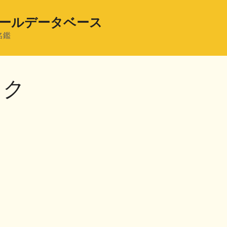
ールデータベース
名鑑
ック
共
有