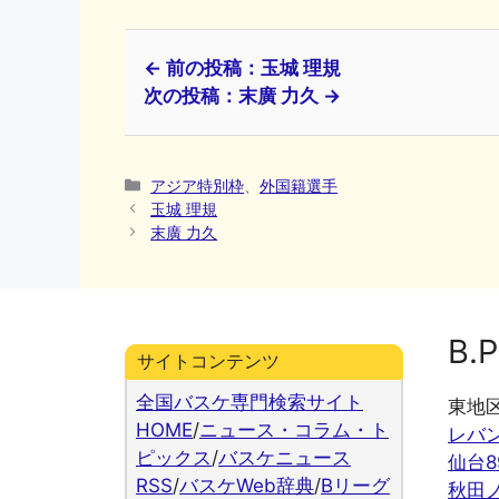
← 前の投稿：玉城 理規
次の投稿：末廣 力久 →
カ
アジア特別枠
、
外国籍選手
テ
玉城 理規
ゴ
末廣 力久
リ
ー
B.P
サイトコンテンツ
全国バスケ専門検索サイト
東地
HOME
/
ニュース・コラム・ト
レバ
ピックス
/
バスケニュース
仙台8
RSS
/
バスケWeb辞典
/
Bリーグ
秋田