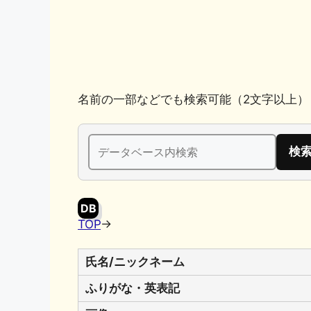
k
名前の一部などでも検索可能（2文字以上）
検
索:
DB
TOP
→
氏名/ニックネーム
ふりがな・英表記