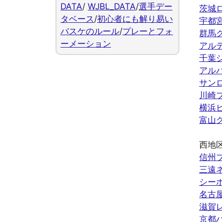
DATA
/
WJBL_DATA
/
選手デー
茨城
タベース
/
初心者にも解り易い
宇都
バスケのルール
/
プレーとフォ
群馬
ーメーション
アル
千葉
アル
サン
川崎
横浜
富山
西地
信州
三遠
シー
名古
滋賀
京都