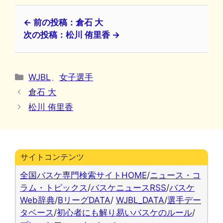
← 前の投稿：倉石 大
次の投稿：松川 侑里香 →
カ
WJBL
、
女子選手
テ
倉石 大
ゴ
松川 侑里香
リ
ー
サイトコンテンツ
全国バスケ専門検索サイトHOME
/
ニュース・コ
ラム・トピックス
/
バスケニュースRSS
/
バスケ
Web辞典
/
BリーグDATA
/
WJBL_DATA
/
選手デー
タベース
/
初心者にも解り易いバスケのルール
/