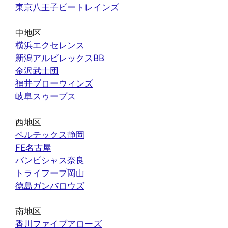
東京八王子ビートレインズ
中地区
横浜エクセレンス
新潟アルビレックスBB
金沢武士団
福井ブローウィンズ
岐阜スゥープス
西地区
ベルテックス静岡
FE名古屋
バンビシャス奈良
トライフープ岡山
徳島ガンバロウズ
南地区
香川ファイブアローズ