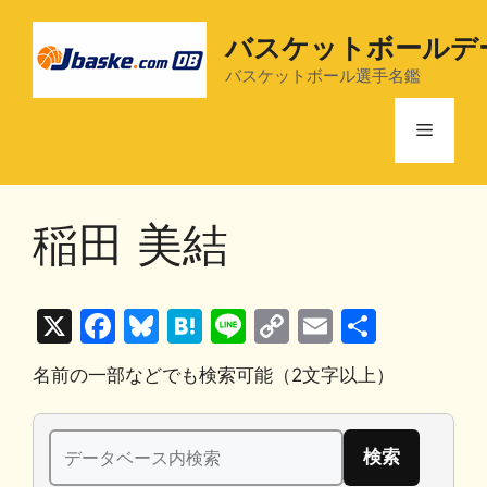
コ
ン
バスケットボールデ
テ
バスケットボール選手名鑑
ン
ツ
メ
へ
ス
ニ
キ
稲田 美結
ッ
プ
ュ
X
F
Bl
H
Li
C
E
共
ー
a
u
at
n
o
m
有
名前の一部などでも検索可能（2文字以上）
c
e
e
e
p
ai
e
s
n
y
l
検
b
k
a
Li
索: