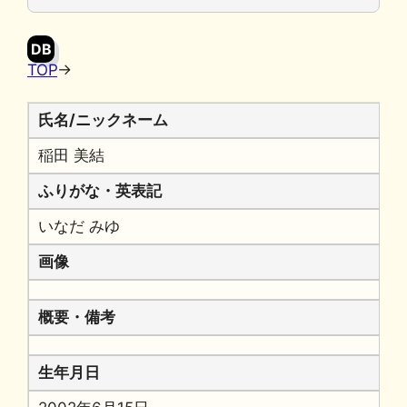
o
y
n
o
k
DB
k
TOP
→
氏名/ニックネーム
稲田 美結
ふりがな・英表記
いなだ みゆ
画像
概要・備考
生年月日