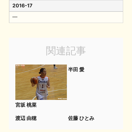
2016-17
━
関連記事
半田 愛
宮坂 桃菜
渡辺 由穂
佐藤 ひとみ