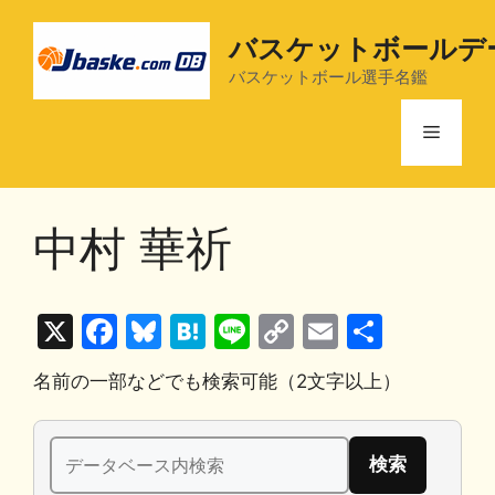
コ
ン
バスケットボールデ
テ
バスケットボール選手名鑑
ン
ツ
メ
へ
ス
ニ
キ
中村 華祈
ッ
プ
ュ
X
F
Bl
H
Li
C
E
共
ー
a
u
at
n
o
m
有
名前の一部などでも検索可能（2文字以上）
c
e
e
e
p
ai
e
s
n
y
l
検
b
k
a
Li
索: