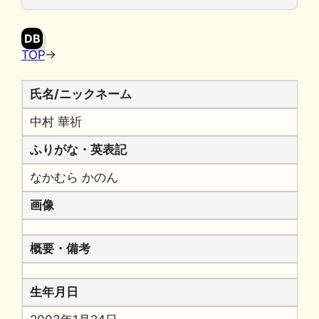
o
y
n
o
k
DB
k
TOP
→
氏名/ニックネーム
中村 華祈
ふりがな・英表記
なかむら かのん
画像
概要・備考
生年月日