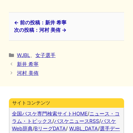
← 前の投稿：新井 希寧
次の投稿：河村 美侑 →
カ
WJBL
、
女子選手
テ
新井 希寧
ゴ
河村 美侑
リ
ー
サイトコンテンツ
全国バスケ専門検索サイトHOME
/
ニュース・コ
ラム・トピックス
/
バスケニュースRSS
/
バスケ
Web辞典
/
BリーグDATA
/
WJBL_DATA
/
選手デー