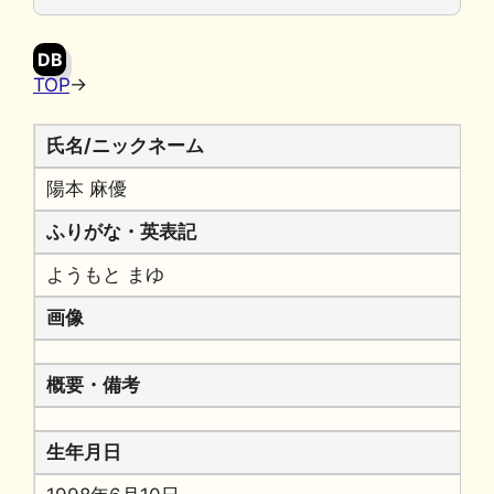
o
y
n
o
k
DB
k
TOP
→
氏名/ニックネーム
陽本 麻優
ふりがな・英表記
ようもと まゆ
画像
概要・備考
生年月日