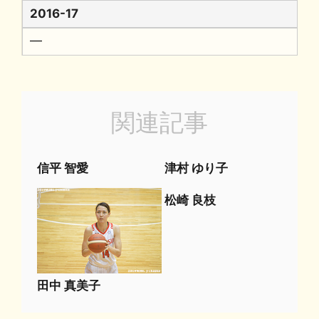
2016-17
━
関連記事
信平 智愛
津村 ゆり子
松崎 良枝
田中 真美子