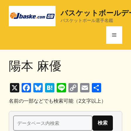
コ
ン
バスケットボールデ
テ
バスケットボール選手名鑑
ン
ツ
メ
へ
ス
ニ
キ
陽本 麻優
ッ
プ
ュ
X
F
Bl
H
Li
C
E
共
ー
a
u
at
n
o
m
有
名前の一部などでも検索可能（2文字以上）
c
e
e
e
p
ai
e
s
n
y
l
検
b
k
a
Li
索: