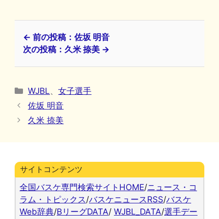
← 前の投稿：佐坂 明音
次の投稿：久米 捺美 →
カ
WJBL
、
女子選手
テ
佐坂 明音
ゴ
久米 捺美
リ
ー
サイトコンテンツ
全国バスケ専門検索サイトHOME
/
ニュース・コ
ラム・トピックス
/
バスケニュースRSS
/
バスケ
Web辞典
/
BリーグDATA
/
WJBL_DATA
/
選手デー