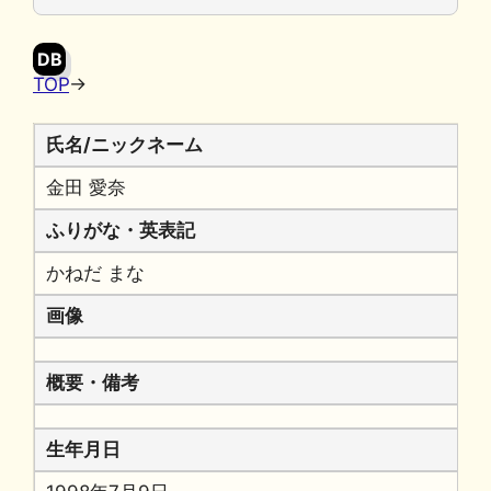
o
y
n
o
k
DB
k
TOP
→
氏名/ニックネーム
金田 愛奈
ふりがな・英表記
かねだ まな
画像
概要・備考
生年月日