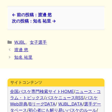
← 前の投稿：渡邊 悠
次の投稿：知名 祐里 →
カ
WJBL
、
女子選手
テ
渡邊 悠
ゴ
知名 祐里
リ
ー
サイトコンテンツ
全国バスケ専門検索サイトHOME
/
ニュース・コ
ラム・トピックス
/
バスケニュースRSS
/
バスケ
Web辞典
/
BリーグDATA
/
WJBL_DATA
/
選手デー
タベース
/
初心者にも解り易いバスケのルール
/