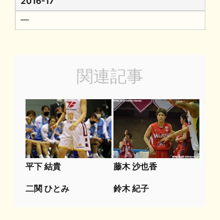
2016-17
━
関連記事
平下 結貴
藤木 沙也香
二関 ひとみ
鈴木 紀子