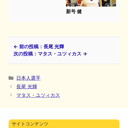
新号 健
← 前の投稿：長尾 光輝
次の投稿：マタス・ユツィカス →
カ
日本人選手
テ
長尾 光輝
ゴ
マタス・ユツィカス
リ
ー
サイトコンテンツ