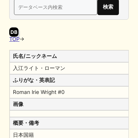
検
b
k
a
Li
索:
o
y
n
o
k
DB
k
TOP
→
氏名/ニックネーム
入江ライト・ローマン
ふりがな・英表記
Roman Irie Wright #0
画像
概要・備考
日本国籍