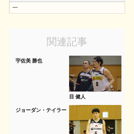
━
関連記事
宇佐美 勝也
目 健人
ジョーダン・テイラー