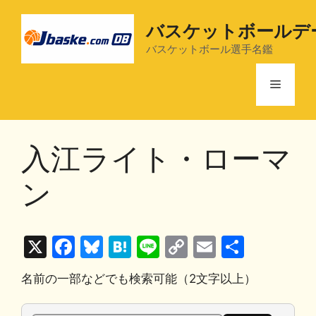
コ
ン
バスケットボールデ
テ
バスケットボール選手名鑑
ン
ツ
メ
へ
ス
ニ
キ
入江ライト・ローマ
ッ
プ
ュ
ン
ー
X
F
Bl
H
Li
C
E
共
a
u
at
n
o
m
有
名前の一部などでも検索可能（2文字以上）
c
e
e
e
p
ai
e
s
n
y
l