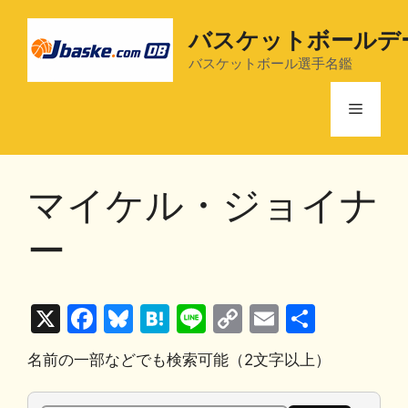
コ
ン
バスケットボールデ
テ
バスケットボール選手名鑑
ン
ツ
メ
へ
ス
ニ
キ
マイケル・ジョイナ
ッ
プ
ュ
ー
ー
X
F
Bl
H
Li
C
E
共
a
u
at
n
o
m
有
名前の一部などでも検索可能（2文字以上）
c
e
e
e
p
ai
e
s
n
y
l