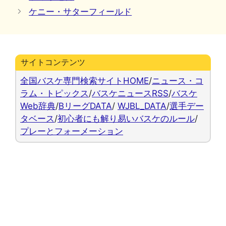
ゴ
ケニー・サターフィールド
リ
ー
サイトコンテンツ
全国バスケ専門検索サイトHOME
/
ニュース・コ
ラム・トピックス
/
バスケニュースRSS
/
バスケ
Web辞典
/
BリーグDATA
/
WJBL_DATA
/
選手デー
タベース
/
初心者にも解り易いバスケのルール
/
プレーとフォーメーション