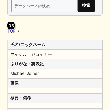
検
b
k
a
Li
索:
o
y
n
o
k
DB
k
TOP
→
氏名/ニックネーム
マイケル・ジョイナー
ふりがな・英表記
Michael Joiner
画像
概要・備考