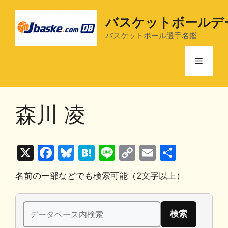
コ
ン
バスケットボールデ
テ
バスケットボール選手名鑑
ン
ツ
メ
へ
ス
ニ
キ
森川 凌
ッ
プ
ュ
X
F
Bl
H
Li
C
E
共
ー
a
u
at
n
o
m
有
名前の一部などでも検索可能（2文字以上）
c
e
e
e
p
ai
e
s
n
y
l
検
b
k
a
Li
索: