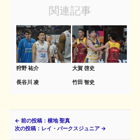
関連記事
狩野 祐介
大賀 啓史
長谷川 凌
竹田 智史
← 前の投稿：横地 聖真
次の投稿：レイ・パークスジュニア →