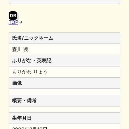
o
y
n
o
k
DB
k
TOP
→
氏名/ニックネーム
森川 凌
ふりがな・英表記
もりかわ りょう
画像
概要・備考
生年月日