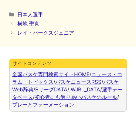
カ
日本人選手
テ
横地 聖真
ゴ
レイ・パークスジュニア
リ
ー
サイトコンテンツ
全国バスケ専門検索サイトHOME
/
ニュース・コ
ラム・トピックス
/
バスケニュースRSS
/
バスケ
Web辞典
/
BリーグDATA
/
WJBL_DATA
/
選手デー
タベース
/
初心者にも解り易いバスケのルール
/
プレーとフォーメーション