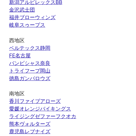
新潟アルビレックスBB
金沢武士団
福井ブローウィンズ
岐阜スゥープス
西地区
ベルテックス静岡
FE名古屋
バンビシャス奈良
トライフープ岡山
徳島ガンバロウズ
南地区
香川ファイブアローズ
愛媛オレンジバイキングス
ライジングゼファーフクオカ
熊本ヴォルターズ
鹿児島レブナイズ