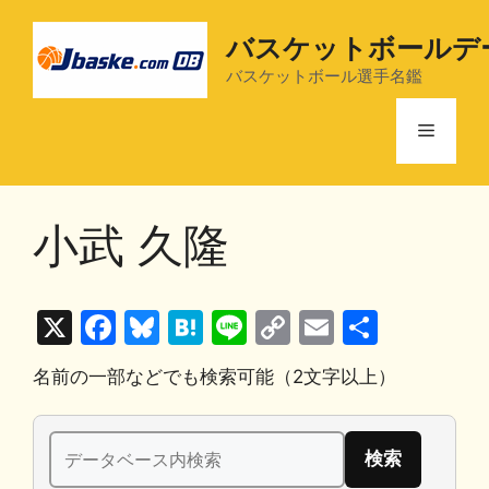
コ
ン
バスケットボールデ
テ
バスケットボール選手名鑑
ン
ツ
メ
へ
ス
ニ
キ
小武 久隆
ッ
プ
ュ
X
F
Bl
H
Li
C
E
共
ー
a
u
at
n
o
m
有
名前の一部などでも検索可能（2文字以上）
c
e
e
e
p
ai
e
s
n
y
l
検
b
k
a
Li
索: