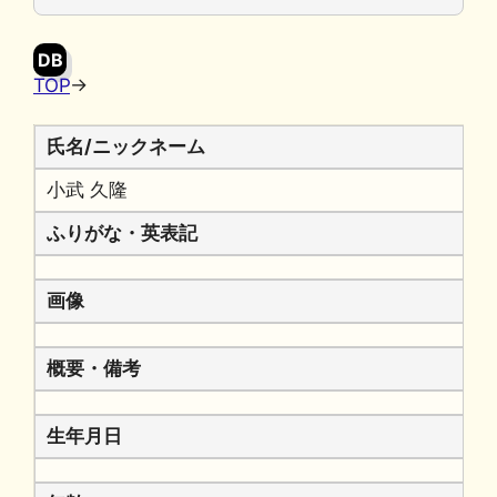
o
y
n
o
k
DB
k
TOP
→
氏名/ニックネーム
小武 久隆
ふりがな・英表記
画像
概要・備考
生年月日