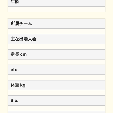
年齢
所属チーム
主な出場大会
身長 cm
etc.
体重 kg
Bio.