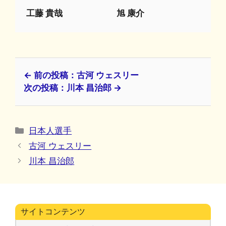
工藤 貴哉
旭 康介
← 前の投稿：古河 ウェスリー
次の投稿：川本 昌治郎 →
カ
日本人選手
テ
古河 ウェスリー
ゴ
川本 昌治郎
リ
ー
サイトコンテンツ