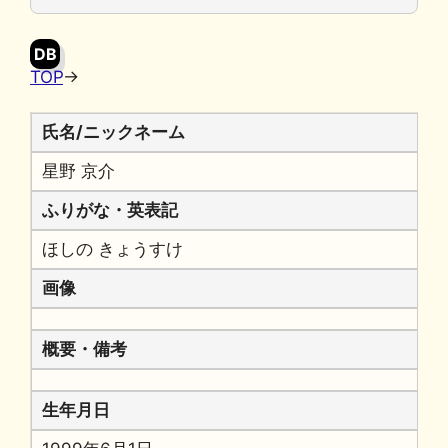
o
y
n
o
k
DB
k
TOP
→
氏名/ニックネーム
星野 京介
ふりがな・英表記
ほしの きょうすけ
画像
概要・備考
生年月日