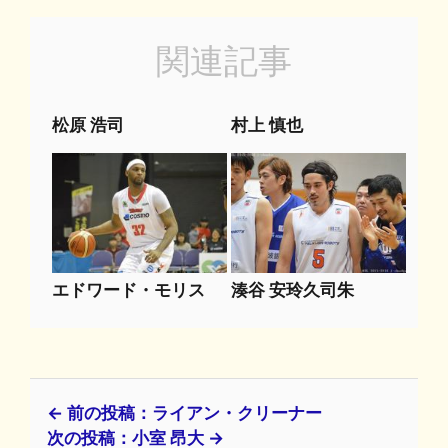
関連記事
松原 浩司
村上 慎也
エドワード・モリス
湊谷 安玲久司朱
← 前の投稿：ライアン・クリーナー
次の投稿：小室 昂大 →