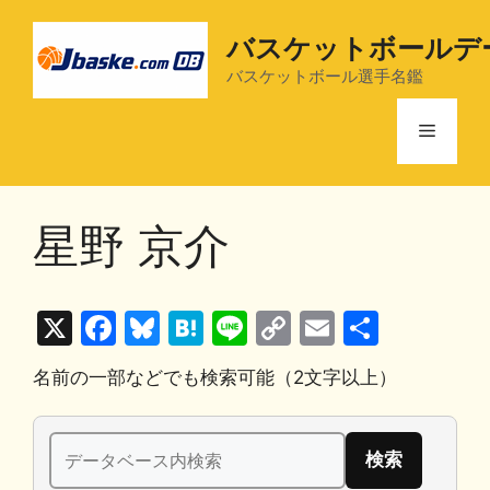
コ
ン
バスケットボールデ
テ
バスケットボール選手名鑑
ン
ツ
メ
へ
ス
ニ
キ
星野 京介
ッ
プ
ュ
X
F
Bl
H
Li
C
E
共
ー
a
u
at
n
o
m
有
名前の一部などでも検索可能（2文字以上）
c
e
e
e
p
ai
e
s
n
y
l
検
b
k
a
Li
索: