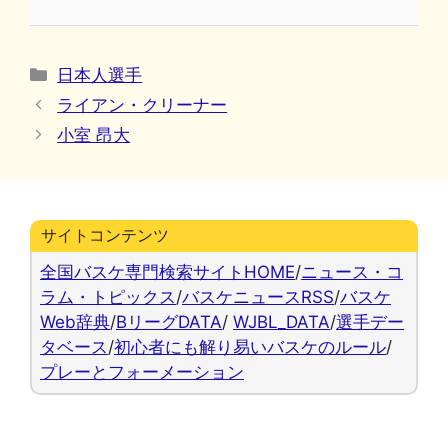
カ
日本人選手
テ
ライアン・クリーナー
ゴ
小室 昂大
リ
ー
サイトコンテンツ
全国バスケ専門検索サイトHOME
/
ニュース・コ
ラム・トピックス
/
バスケニュースRSS
/
バスケ
Web辞典
/
BリーグDATA
/
WJBL_DATA
/
選手デー
タベース
/
初心者にも解り易いバスケのルール
/
プレーとフォーメーション