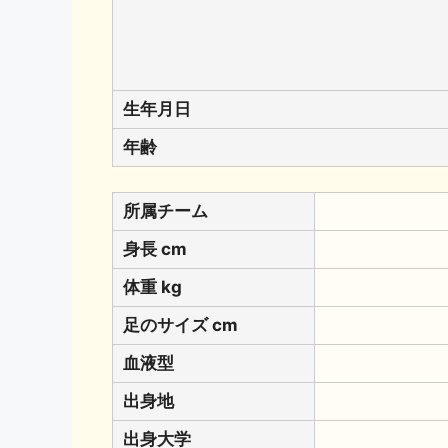
生年月日
年齢
所属チーム
身長 cm
体重 kg
足のサイズ cm
血液型
出身地
出身大学