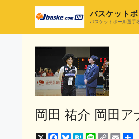
コ
ン
バスケットボ
テ
バスケットボール選手
ン
ツ
へ
ス
キ
ッ
プ
岡田 祐介 岡田ア
X
F
Bl
H
Li
C
E