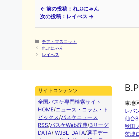
← 前の投稿：れぶにゃん
次の投稿：レイべス →
カ
チア・マスコット
テ
れぶにゃん
ゴ
レイべス
リ
ー
B.P
サイトコンテンツ
全国バスケ専門検索サイト
東地
HOME
/
ニュース・コラム・ト
レバ
ピックス
/
バスケニュース
仙台8
RSS
/
バスケWeb辞典
/
Bリーグ
秋田
DATA
/
WJBL_DATA
/
選手デー
茨城