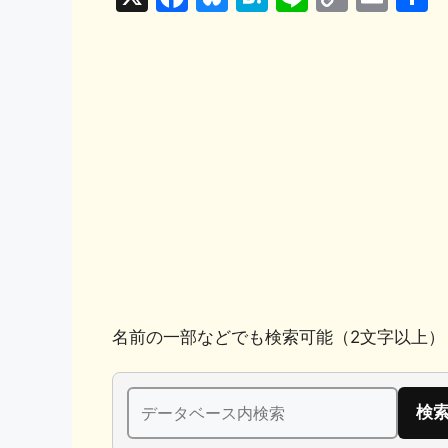
a
u
at
n
o
m
c
e
e
e
p
ai
e
s
n
y
l
b
k
a
Li
o
y
n
o
k
k
名前の一部などでも検索可能（2文字以上）
検
索: