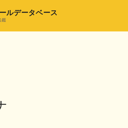
ールデータベース
名鑑
ナ
共