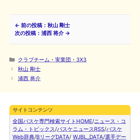
← 前の投稿：秋山 剛士
次の投稿：浦西 将介 →
カ
クラブチーム・実業団・3X3
テ
秋山 剛士
ゴ
浦西 将介
リ
ー
サイトコンテンツ
全国バスケ専門検索サイトHOME
/
ニュース・コ
ラム・トピックス
/
バスケニュースRSS
/
バスケ
Web辞典
/
BリーグDATA
/
WJBL_DATA
/
選手デー