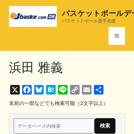
コ
ン
バスケットボールデ
テ
バスケットボール選手名鑑
ン
ツ
メ
へ
ス
ニ
キ
浜田 雅義
ッ
プ
ュ
X
F
Bl
H
Li
C
E
共
ー
a
u
at
n
o
m
有
名前の一部などでも検索可能（2文字以上）
c
e
e
e
p
ai
e
s
n
y
l
検
b
k
a
Li
索: