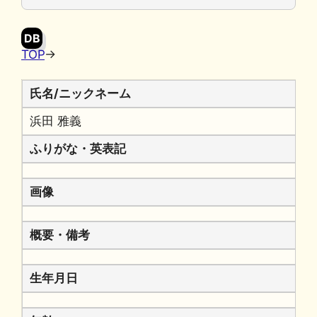
o
y
n
o
k
DB
k
TOP
→
氏名/ニックネーム
浜田 雅義
ふりがな・英表記
画像
概要・備考
生年月日