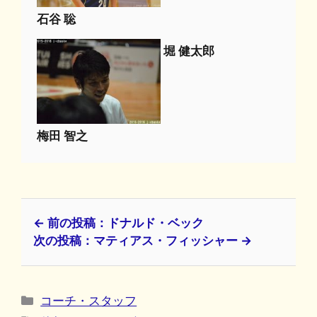
石谷 聡
堀 健太郎
梅田 智之
← 前の投稿：ドナルド・ベック
次の投稿：マティアス・フィッシャー →
カ
コーチ・スタッフ
テ