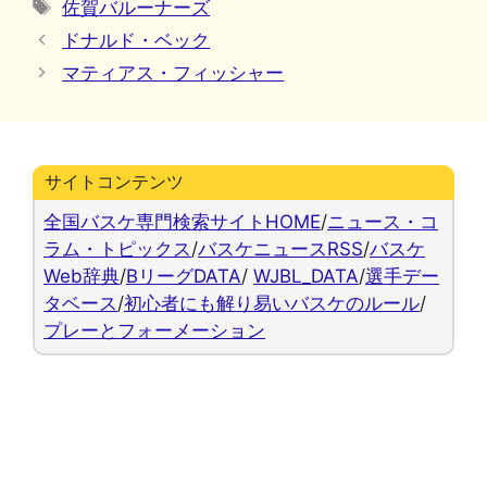
タ
佐賀バルーナーズ
ゴ
グ
ドナルド・ベック
リ
マティアス・フィッシャー
ー
サイトコンテンツ
全国バスケ専門検索サイトHOME
/
ニュース・コ
ラム・トピックス
/
バスケニュースRSS
/
バスケ
Web辞典
/
BリーグDATA
/
WJBL_DATA
/
選手デー
タベース
/
初心者にも解り易いバスケのルール
/
プレーとフォーメーション