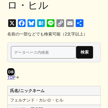
ロ・ヒル
X
F
Bl
H
Li
C
E
共
a
u
at
n
o
m
有
名前の一部などでも検索可能（2文字以上）
c
e
e
e
p
ai
e
s
n
y
l
検
b
k
a
Li
索:
o
y
n
o
k
DB
k
TOP
→
氏名/ニックネーム
フェルナンド・カレロ・ヒル