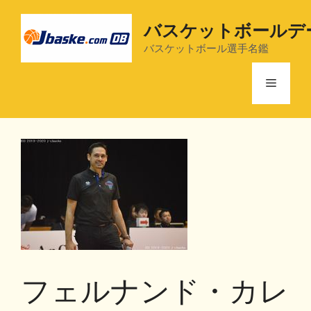
コ
ン
バスケットボールデ
テ
バスケットボール選手名鑑
ン
ツ
メ
へ
ス
ニ
キ
ッ
プ
ュ
ー
フェルナンド・カレ