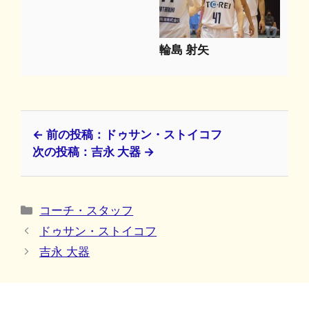
輪島 射矢
← 前の投稿：ドゥサン・ストイコフ
次の投稿：吉永 大器 →
カ
コーチ・スタッフ
テ
ドゥサン・ストイコフ
ゴ
吉永 大器
リ
ー