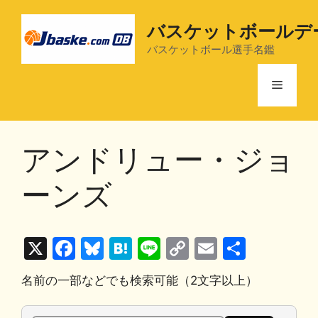
コ
ン
バスケットボールデ
テ
バスケットボール選手名鑑
ン
ツ
メ
へ
ス
ニ
キ
アンドリュー・ジョ
ッ
プ
ュ
ーンズ
ー
X
F
Bl
H
Li
C
E
共
a
u
at
n
o
m
有
名前の一部などでも検索可能（2文字以上）
c
e
e
e
p
ai
e
s
n
y
l