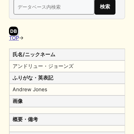
検
b
k
a
Li
索:
o
y
n
o
k
DB
k
TOP
→
氏名/ニックネーム
アンドリュー・ジョーンズ
ふりがな・英表記
Andrew Jones
画像
概要・備考