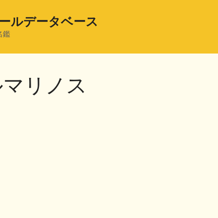
ールデータベース
名鑑
ルマリノス
共
有