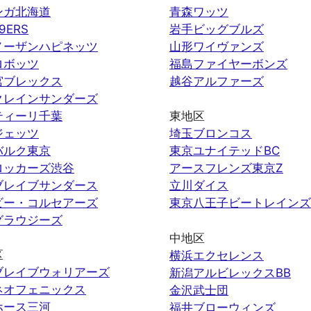
ンガ北海道
青森ワッツ
9ERS
岩手ビッグブルズ
ノーザンハピネッツ
山形ワイヴァンズ
ロボッツ
福島ファイヤーボンズ
宮ブレックス
越谷アルファーズ
クレインサンダーズ
ティーリ千葉
東地区
ジェッツ
埼玉ブロンコス
バルク東京
東京ユナイテッドBC
ロッカーズ渋谷
アースフレンズ東京Z
ブレイブサンダース
立川ダイス
ビー・コルセアーズ
東京八王子ビートレインズ
グラウジーズ
中地区
区
横浜エクセレンス
ブレイブウォリアーズ
新潟アルビレックスBB
ネオフェニックス
金沢武士団
ホース三河
福井ブローウィンズ