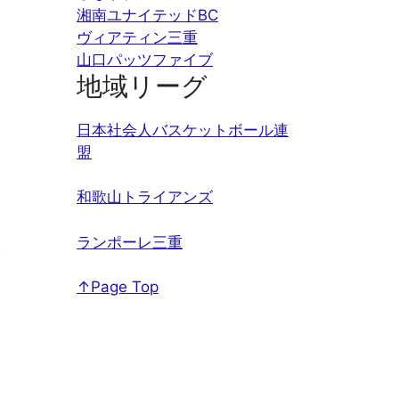
湘南ユナイテッドBC
ヴィアティン三重
山口パッツファイブ
地域リーグ
日本社会人バスケットボール連
盟
和歌山トライアンズ
ランポーレ三重
↑Page Top