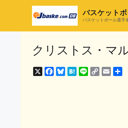
コ
ン
バスケットボ
テ
バスケットボール選手
ン
ツ
へ
クリストス・マ
ス
キ
ッ
プ
X
F
Bl
H
Li
C
E
a
u
at
n
o
m
c
e
e
e
p
ai
e
s
n
y
l
b
k
a
Li
o
y
n
o
k