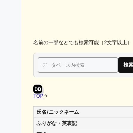
k
名前の一部などでも検索可能（2文字以上）
検
索:
DB
TOP
→
氏名/ニックネーム
ふりがな・英表記