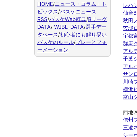
HOME
/
ニュース・コラム・ト
レバ
ピックス
/
バスケニュース
仙台8
RSS
/
バスケWeb辞典
/
Bリーグ
秋田
DATA
/
WJBL_DATA
/
選手デー
茨城
タベース
/
初心者にも解り易い
宇都
バスケのルール
/
プレーとフォ
群馬
ーメーション
アル
千葉
アル
サン
川崎
横浜
富山
西地
信州
三遠
シー