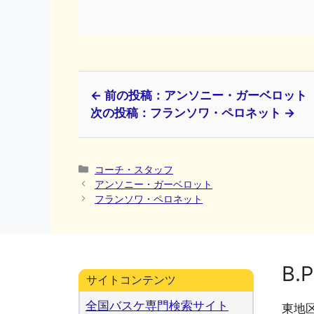
← 前の投稿：アンソニー・ガーベロット
次の投稿：フランソワ・ペロネット →
カ
コーチ・スタッフ
テ
アンソニー・ガーベロット
ゴ
フランソワ・ペロネット
リ
ー
B.P
サイトコンテンツ
全国バスケ専門検索サイト
東地