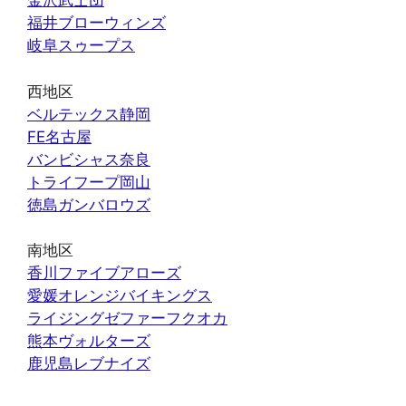
金沢武士団
福井ブローウィンズ
岐阜スゥープス
西地区
ベルテックス静岡
FE名古屋
バンビシャス奈良
トライフープ岡山
徳島ガンバロウズ
南地区
香川ファイブアローズ
愛媛オレンジバイキングス
ライジングゼファーフクオカ
熊本ヴォルターズ
鹿児島レブナイズ