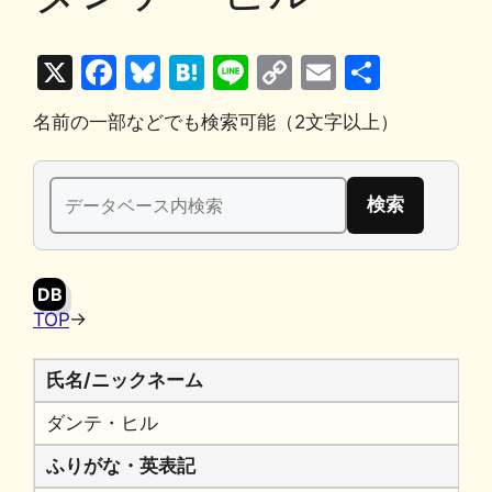
X
F
Bl
H
Li
C
E
共
a
u
at
n
o
m
有
名前の一部などでも検索可能（2文字以上）
c
e
e
e
p
ai
e
s
n
y
l
検
b
k
a
Li
索:
o
y
n
o
k
DB
k
TOP
→
氏名/ニックネーム
ダンテ・ヒル
ふりがな・英表記