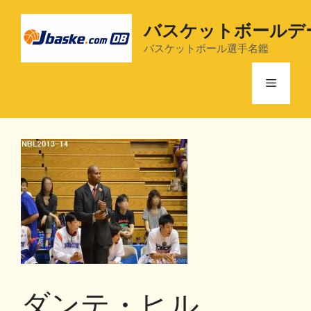
コ
ン
バスケットボールデ
テ
バスケットボール選手名鑑
ン
ツ
メ
へ
ス
ニ
キ
ッ
プ
ュ
ー
ダンテ・ヒル