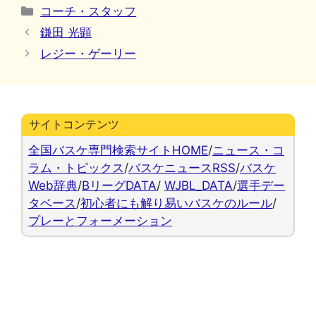
カ
コーチ・スタッフ
テ
鎌田 光顕
ゴ
レジー・ゲーリー
リ
ー
サイトコンテンツ
全国バスケ専門検索サイトHOME
/
ニュース・コ
ラム・トピックス
/
バスケニュースRSS
/
バスケ
Web辞典
/
BリーグDATA
/
WJBL_DATA
/
選手デー
タベース
/
初心者にも解り易いバスケのルール
/
プレーとフォーメーション