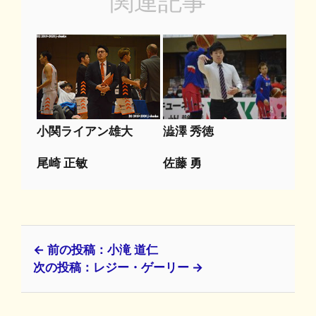
関連記事
小関ライアン雄大
澁澤 秀徳
尾崎 正敏
佐藤 勇
← 前の投稿：小滝 道仁
次の投稿：レジー・ゲーリー →