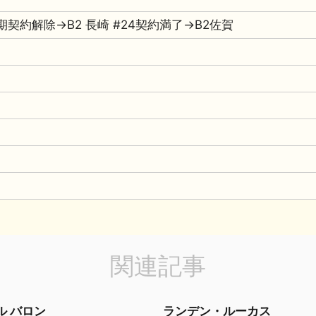
 短期契約解除→B2 長崎 #24契約満了→B2佐賀
関連記事
ル バロン
ランデン・ルーカス