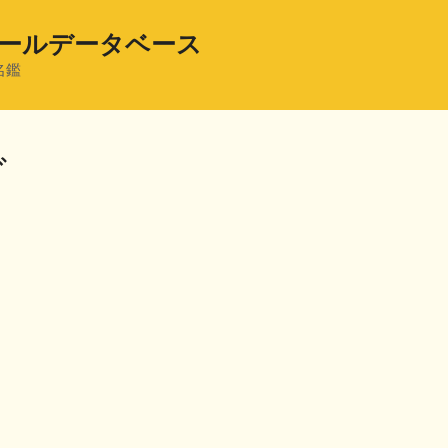
ールデータベース
名鑑
グ
共
有