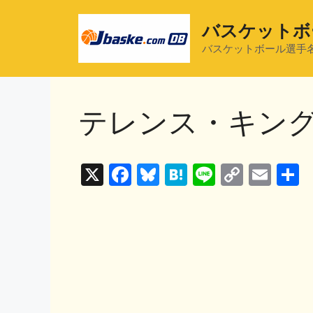
コ
ン
バスケットボ
テ
バスケットボール選手
ン
ツ
へ
テレンス・キン
ス
キ
ッ
プ
X
F
Bl
H
Li
C
E
a
u
at
n
o
m
c
e
e
e
p
ai
e
s
n
y
l
b
k
a
Li
o
y
n
o
k