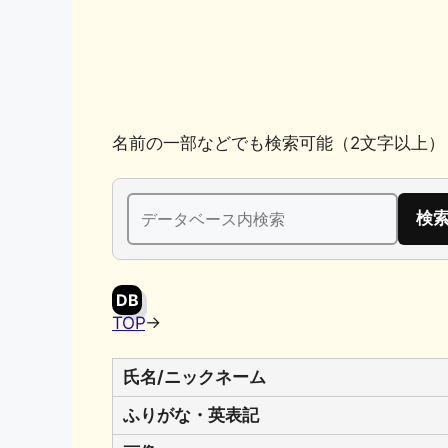
k
名前の一部などでも検索可能（2文字以上）
検
索:
DB
TOP
→
氏名/ニックネーム
ふりがな・英表記