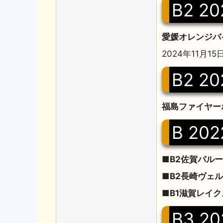
B2 20
愛媛オレンジバ
2024年11月1
B2 20
福島ファイヤー
B 202
■B2佐賀バルー
■B2長崎ヴェル
■B1滋賀レイク
B3 20