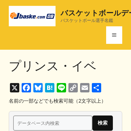
コ
ン
バスケットボールデ
テ
バスケットボール選手名鑑
ン
ツ
メ
へ
ス
ニ
キ
プリンス・イベ
ッ
プ
ュ
X
F
Bl
H
Li
C
E
共
ー
a
u
at
n
o
m
有
名前の一部などでも検索可能（2文字以上）
c
e
e
e
p
ai
e
s
n
y
l
検
b
k
a
Li
索: