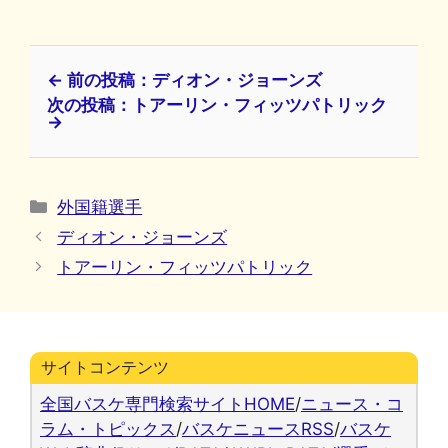
← 前の投稿：ディオン・ジョーンズ
次の投稿：トアーリン・フィッツパトリック
→
カ
外国籍選手
テ
ディオン・ジョーンズ
ゴ
トアーリン・フィッツパトリック
リ
ー
サイトコンテンツ
全国バスケ専門検索サイトHOME
/
ニュース・コ
ラム・トピックス
/
バスケニュースRSS
/
バスケ