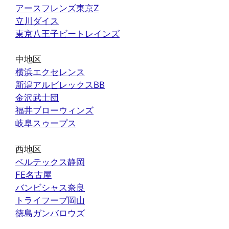
アースフレンズ東京Z
立川ダイス
東京八王子ビートレインズ
中地区
横浜エクセレンス
新潟アルビレックスBB
金沢武士団
福井ブローウィンズ
岐阜スゥープス
西地区
ベルテックス静岡
FE名古屋
バンビシャス奈良
トライフープ岡山
徳島ガンバロウズ