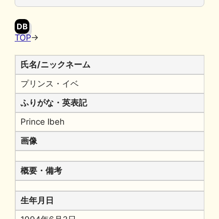
o
y
n
o
k
DB
k
TOP
→
氏名/ニックネーム
プリンス・イベ
ふりがな・英表記
Prince Ibeh
画像
概要・備考
生年月日