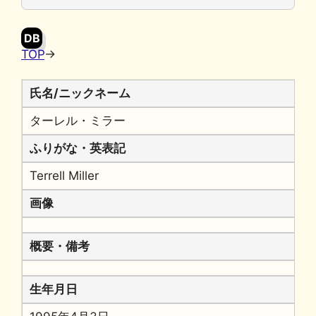
o
y
n
o
k
DB
k
TOP
→
氏名/ニックネーム
ターレル・ミラー
ふりがな・英表記
Terrell Miller
画像
概要・備考
生年月日