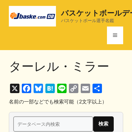
コ
ン
バスケットボールデ
テ
バスケットボール選手名鑑
ン
ツ
メ
へ
ス
ニ
キ
ターレル・ミラー
ッ
プ
ュ
X
F
Bl
H
Li
C
E
共
ー
a
u
at
n
o
m
有
名前の一部などでも検索可能（2文字以上）
c
e
e
e
p
ai
e
s
n
y
l
検
b
k
a
Li
索: