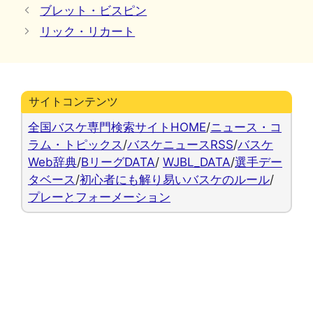
テ
ブレット・ビスピン
ゴ
リック・リカート
リ
ー
サイトコンテンツ
全国バスケ専門検索サイトHOME
/
ニュース・コ
ラム・トピックス
/
バスケニュースRSS
/
バスケ
Web辞典
/
BリーグDATA
/
WJBL_DATA
/
選手デー
タベース
/
初心者にも解り易いバスケのルール
/
プレーとフォーメーション