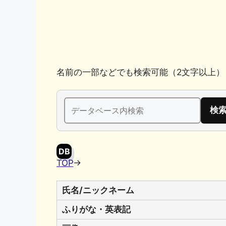
k
名前の一部などでも検索可能（2文字以上）
検
索:
DB
TOP
→
氏名/ニックネーム
ふりがな・英表記