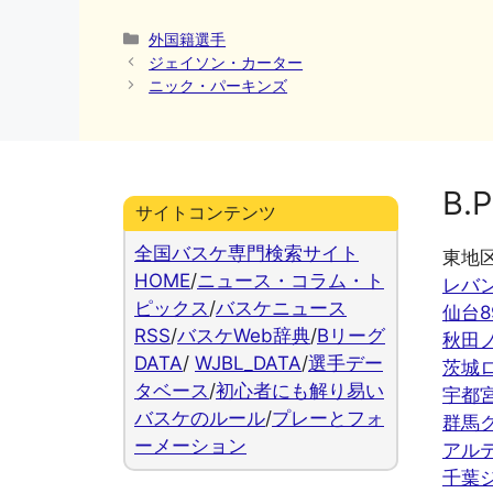
カ
外国籍選手
テ
ジェイソン・カーター
ゴ
ニック・パーキンズ
リ
ー
B.P
サイトコンテンツ
全国バスケ専門検索サイト
東地
HOME
/
ニュース・コラム・ト
レバ
ピックス
/
バスケニュース
仙台8
RSS
/
バスケWeb辞典
/
Bリーグ
秋田
DATA
/
WJBL_DATA
/
選手デー
茨城
タベース
/
初心者にも解り易い
宇都
バスケのルール
/
プレーとフォ
群馬
ーメーション
アル
千葉