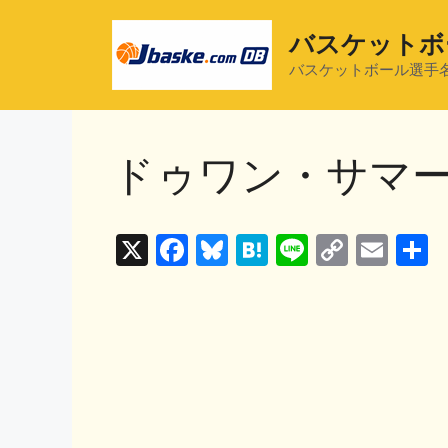
コ
ン
バスケットボ
テ
バスケットボール選手
ン
ツ
へ
ドゥワン・サマ
ス
キ
ッ
プ
X
F
Bl
H
Li
C
E
a
u
at
n
o
m
c
e
e
e
p
ai
e
s
n
y
l
b
k
a
Li
o
y
n
o
k