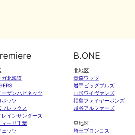
remiere
B.ONE
区
北地区
ンガ北海道
青森ワッツ
9ERS
岩手ビッグブルズ
ノーザンハピネッツ
山形ワイヴァンズ
ロボッツ
福島ファイヤーボンズ
宮ブレックス
越谷アルファーズ
クレインサンダーズ
ティーリ千葉
東地区
ジェッツ
埼玉ブロンコス