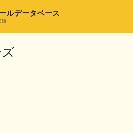
ールデータベース
名鑑
ーズ
共
有