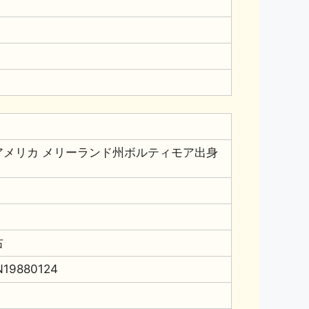
アメリカ メリーランド州ボルティモア出身
右
N19880124