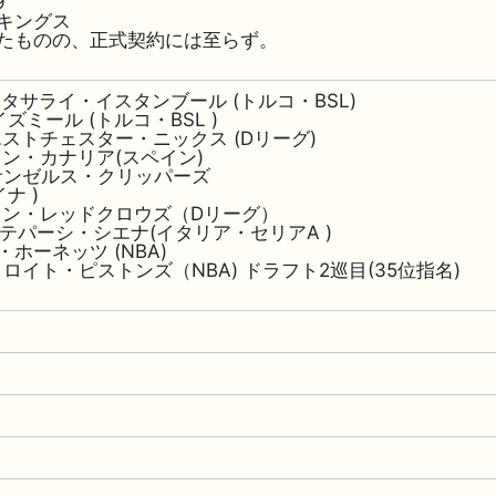
9
キングス
たものの、正式契約には至らず。
 ガラタサライ・イスタンブール (トルコ・BSL)
SKイズミール (トルコ・BSL )
 ウエストチェスター・ニックス (Dリーグ)
 グラン・カナリア(スペイン)
 ロサンゼルス・クリッパーズ
ナ )
3 メイン・レッドクロウズ（Dリーグ）
 モンテパーシ・シエナ(イタリア・セリアA )
ホーネッツ (NBA)
 デトロイト・ピストンズ（NBA) ドラフト2巡目(35位指名)