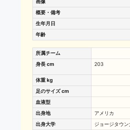
画像
概要・備考
生年月日
年齢
所属チーム
身長 cm
203
体重 kg
足のサイズ cm
血液型
出身地
アメリカ
出身大学
ジョージタウン