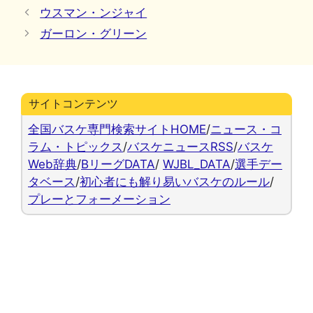
テ
ウスマン・ンジャイ
ゴ
ガーロン・グリーン
リ
ー
サイトコンテンツ
全国バスケ専門検索サイトHOME
/
ニュース・コ
ラム・トピックス
/
バスケニュースRSS
/
バスケ
Web辞典
/
BリーグDATA
/
WJBL_DATA
/
選手デー
タベース
/
初心者にも解り易いバスケのルール
/
プレーとフォーメーション