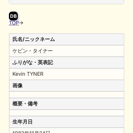
o
y
n
o
k
DB
k
TOP
→
氏名/ニックネーム
ケビン・タイナー
ふりがな・英表記
Kevin TYNER
画像
概要・備考
生年月日