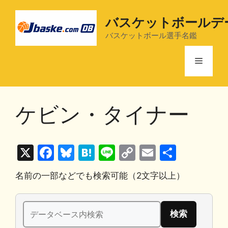
コ
ン
バスケットボールデ
テ
バスケットボール選手名鑑
ン
ツ
メ
へ
ス
ニ
キ
ケビン・タイナー
ッ
プ
ュ
X
F
Bl
H
Li
C
E
共
ー
a
u
at
n
o
m
有
名前の一部などでも検索可能（2文字以上）
c
e
e
e
p
ai
e
s
n
y
l
検
b
k
a
Li
索: