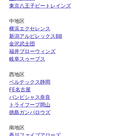
東京八王子ビートレインズ
中地区
横浜エクセレンス
新潟アルビレックスBB
金沢武士団
福井ブローウィンズ
岐阜スゥープス
西地区
ベルテックス静岡
FE名古屋
バンビシャス奈良
トライフープ岡山
徳島ガンバロウズ
南地区
香川ファイブアローズ