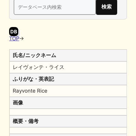
検
b
k
a
Li
索:
o
y
n
o
k
DB
k
TOP
→
氏名/ニックネーム
レイヴォンテ・ライス
ふりがな・英表記
Rayvonte Rice
画像
概要・備考