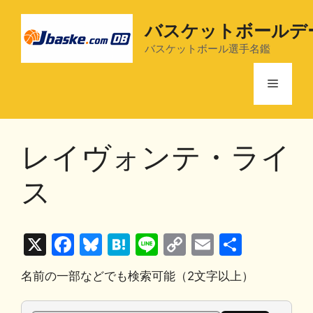
コ
ン
バスケットボールデ
テ
バスケットボール選手名鑑
ン
ツ
メ
へ
ス
ニ
キ
レイヴォンテ・ライ
ッ
プ
ュ
ス
ー
X
F
Bl
H
Li
C
E
共
a
u
at
n
o
m
有
名前の一部などでも検索可能（2文字以上）
c
e
e
e
p
ai
e
s
n
y
l