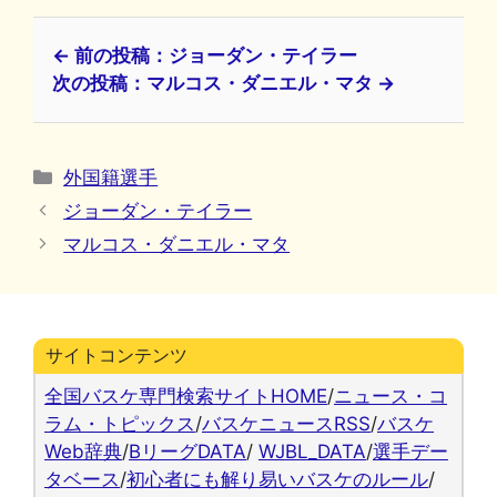
← 前の投稿：ジョーダン・テイラー
次の投稿：マルコス・ダニエル・マタ →
カ
外国籍選手
テ
ジョーダン・テイラー
ゴ
マルコス・ダニエル・マタ
リ
ー
サイトコンテンツ
全国バスケ専門検索サイトHOME
/
ニュース・コ
ラム・トピックス
/
バスケニュースRSS
/
バスケ
Web辞典
/
BリーグDATA
/
WJBL_DATA
/
選手デー
タベース
/
初心者にも解り易いバスケのルール
/