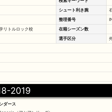
検索キーワード
シュート利き腕
整理番号
I
学リトルロック校
在籍シーズン数
選手区分
18-2019
ンダース