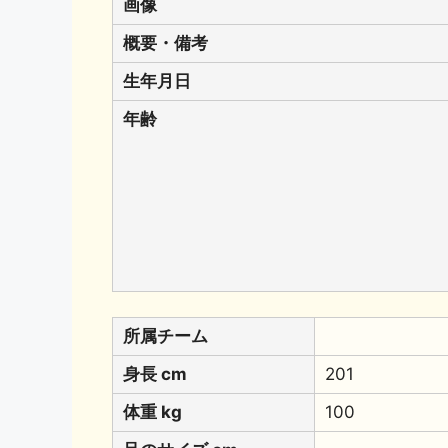
画像
概要・備考
生年月日
年齢
所属チーム
身長 cm
201
体重 kg
100