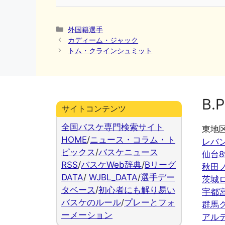
カ
外国籍選手
テ
カディーム・ジャック
ゴ
トム・クラインシュミット
リ
ー
B.P
サイトコンテンツ
全国バスケ専門検索サイト
東地
HOME
/
ニュース・コラム・ト
レバ
ピックス
/
バスケニュース
仙台8
RSS
/
バスケWeb辞典
/
Bリーグ
秋田
DATA
/
WJBL_DATA
/
選手デー
茨城
タベース
/
初心者にも解り易い
宇都
バスケのルール
/
プレーとフォ
群馬
ーメーション
アル