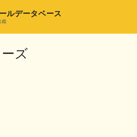
ールデータベース
名鑑
ワーズ
共
有