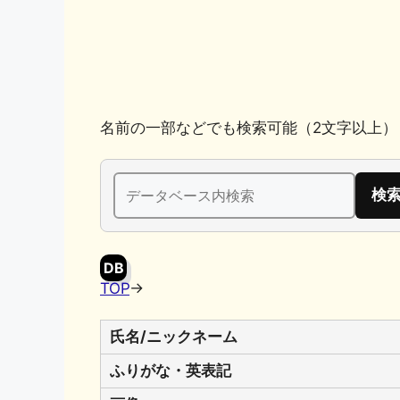
k
名前の一部などでも検索可能（2文字以上）
検
索:
DB
TOP
→
氏名/ニックネーム
ふりがな・英表記