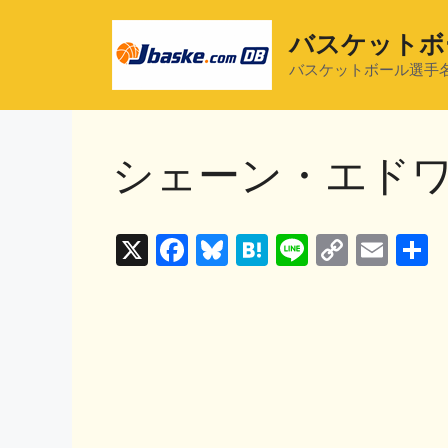
コ
ン
バスケットボ
テ
バスケットボール選手
ン
ツ
へ
シェーン・エド
ス
キ
ッ
プ
X
F
Bl
H
Li
C
E
a
u
at
n
o
m
c
e
e
e
p
ai
e
s
n
y
l
b
k
a
Li
o
y
n
o
k