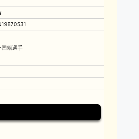
右
N19870531
外国籍選手