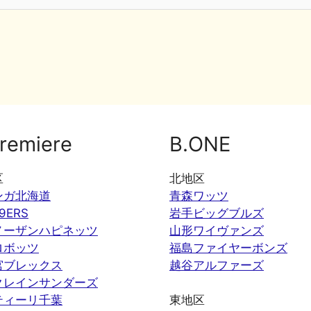
remiere
B.ONE
区
北地区
ンガ北海道
青森ワッツ
9ERS
岩手ビッグブルズ
ノーザンハピネッツ
山形ワイヴァンズ
ロボッツ
福島ファイヤーボンズ
宮ブレックス
越谷アルファーズ
クレインサンダーズ
ティーリ千葉
東地区