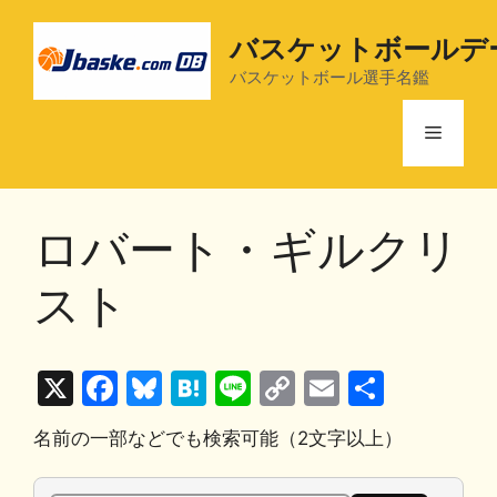
コ
ン
バスケットボールデ
テ
バスケットボール選手名鑑
ン
ツ
メ
へ
ス
ニ
キ
ロバート・ギルクリ
ッ
プ
ュ
スト
ー
X
F
Bl
H
Li
C
E
共
a
u
at
n
o
m
有
名前の一部などでも検索可能（2文字以上）
c
e
e
e
p
ai
e
s
n
y
l