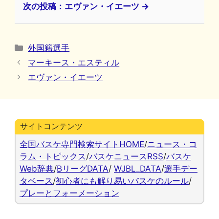
次の投稿：エヴァン・イエーツ →
カ
外国籍選手
テ
マーキース・エスティル
ゴ
エヴァン・イエーツ
リ
ー
サイトコンテンツ
全国バスケ専門検索サイトHOME
/
ニュース・コ
ラム・トピックス
/
バスケニュースRSS
/
バスケ
Web辞典
/
BリーグDATA
/
WJBL_DATA
/
選手デー
タベース
/
初心者にも解り易いバスケのルール
/
プレーとフォーメーション