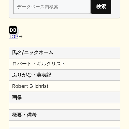
検
b
k
a
Li
索:
o
y
n
o
k
DB
k
TOP
→
氏名/ニックネーム
ロバート・ギルクリスト
ふりがな・英表記
Robert Gilchrist
画像
概要・備考