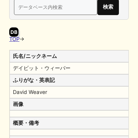
検
b
k
a
Li
索:
o
y
n
o
k
DB
k
TOP
→
氏名/ニックネーム
デイビット・ウィーバー
ふりがな・英表記
David Weaver
画像
概要・備考