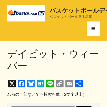
コ
ン
バスケットボールデ
テ
バスケットボール選手名鑑
ン
ツ
メ
へ
ス
ニ
キ
デイビット・ウィー
ッ
プ
ュ
バー
ー
X
F
Bl
H
Li
C
E
共
a
u
at
n
o
m
有
名前の一部などでも検索可能（2文字以上）
c
e
e
e
p
ai
e
s
n
y
l