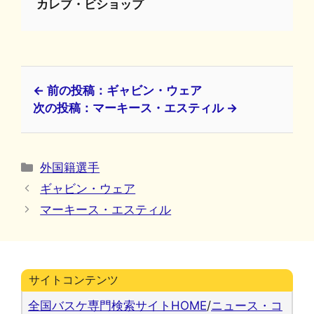
カレブ・ビショップ
← 前の投稿：ギャビン・ウェア
次の投稿：マーキース・エスティル →
カ
外国籍選手
テ
ギャビン・ウェア
ゴ
マーキース・エスティル
リ
ー
サイトコンテンツ
全国バスケ専門検索サイトHOME
/
ニュース・コ