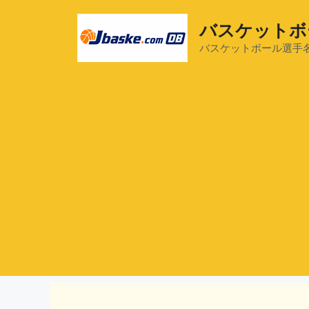
コ
ン
バスケットボ
テ
バスケットボール選手
ン
ツ
へ
ス
キ
ッ
プ