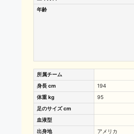
年齢
所属チーム
身長 cm
194
体重 kg
95
足のサイズ cm
血液型
出身地
アメリカ