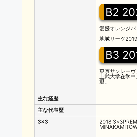
B2 20
愛媛オレンジバイ
地域リーグ2019-2
B3 20
東京サンレーヴ
上武大学在学中
退。
主な経歴
主な代表歴
3x3
2018 3x3PREM
MINAKAMITOW