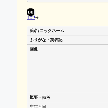
o
y
n
o
k
DB
k
TOP
→
氏名/ニックネーム
ふりがな・英表記
画像
概要・備考
生年月日