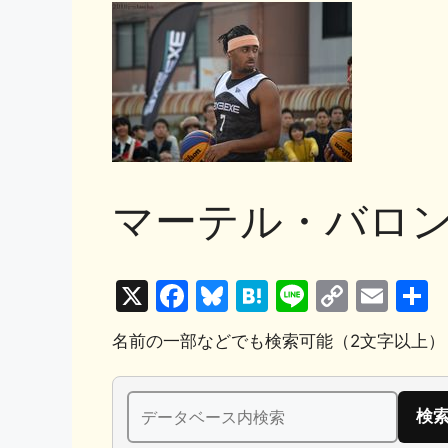
マーテル・バロ
X
F
Bl
H
Li
C
E
a
u
at
n
o
m
名前の一部などでも検索可能（2文字以上）
c
e
e
e
p
ai
e
s
n
y
l
検
b
k
a
Li
索: