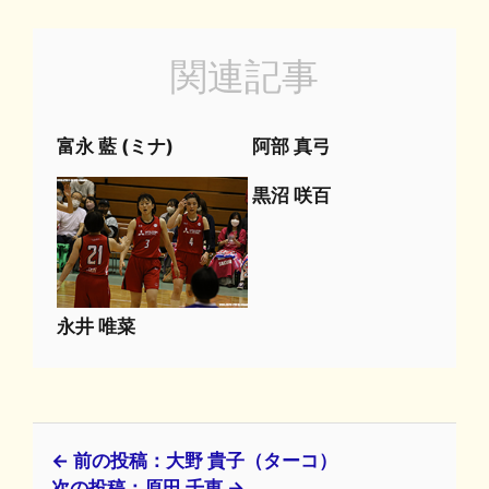
関連記事
富永 藍 (ミナ)
阿部 真弓
黒沼 咲百
永井 唯菜
← 前の投稿：大野 貴子（ターコ）
次の投稿：原田 千恵 →