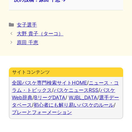
カ
女子選手
テ
大野 貴子（ターコ）
ゴ
原田 千恵
リ
ー
サイトコンテンツ
全国バスケ専門検索サイトHOME
/
ニュース・コ
ラム・トピックス
/
バスケニュースRSS
/
バスケ
Web辞典
/
BリーグDATA
/
WJBL_DATA
/
選手デー
タベース
/
初心者にも解り易いバスケのルール
/
プレーとフォーメーション