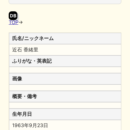
o
y
n
o
k
DB
k
TOP
→
氏名/ニックネーム
近石 香緒里
ふりがな・英表記
画像
概要・備考
生年月日
1963年9月23日