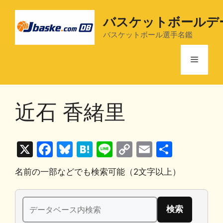
コ
ン
バスケットボールデ
テ
バスケットボール選手名鑑
ン
ツ
メ
へ
ス
ニ
キ
近石 香緒里
ッ
プ
ュ
X
F
Bl
H
Li
C
E
共
ー
a
u
at
n
o
m
有
名前の一部などでも検索可能（2文字以上）
c
e
e
e
p
ai
e
s
n
y
l
検
b
k
a
Li
索: